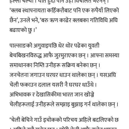
हल्ला चल्यो । यति हुँदा पनि उहाँ विचलित भएनन् ।
‘क्लब स्थापनायता कहिँकतैबाट पनि एक रुपैयाँ लिएको
छैन’, उनले भने, ‘बरु ऋण काढेर क्लबका गतिविधि अघि
बढाएको छु ।’
पाल्साङको अगुवाइपछि धेर थोर पढेका युवती
बेचबिखनविरुद्ध आफै जुरमुराएका छन् । आफ्ना समस्या
समाधानका निम्ति उनीहरू सक्रिय बनेका छन् ।
जनचेतना जगाउन घरघर धाउन थालेका छन् । यसअघि
चेली फकाउन दलाल यसरी नै घरघर धाउँथे ।
अभिभावक र देखासिकीमा भारत जान खोज्ने
चेलीहरूलाई उनीहरूले सम्झाइ बुझाइ गर्न थालेका छन् ।
‘चेली बेचिने गाउँ इचोकको परिचय अहिले बदलिएको छ