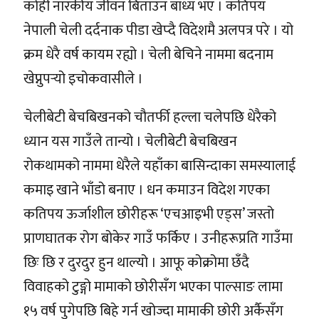
कोही नारकीय जीवन बिताउन बाध्य भए । कतिपय
नेपाली चेली दर्दनाक पीडा खेप्दै विदेशमै अलपत्र परे । यो
क्रम धेरै वर्ष कायम रह्यो । चेली बेचिने नाममा बदनाम
खेप्नुपर्‍यो इचोकवासीले ।
चेलीबेटी बेचबिखनको चौतर्फी हल्ला चलेपछि धेरैको
ध्यान यस गाउँले तान्यो । चेलीबेटी बेचबिखन
रोकथामको नाममा धेरैले यहाँका बासिन्दाका समस्यालाई
कमाइ खाने भाँडो बनाए । धन कमाउन विदेश गएका
कतिपय ऊर्जाशील छोरीहरू ‘एचआइभी एड्स’ जस्तो
प्राणघातक रोग बोकेर गाउँ फर्किए । उनीहरूप्रति गाउँमा
छिः छि र दुरदुर हुन थाल्यो । आफू कोक्रोमा छँदै
विवाहको टुङ्गो मामाको छोरीसँग भएका पाल्साङ लामा
१५ वर्ष पुगेपछि बिहे गर्न खोज्दा मामाकी छोरी अर्कैसँग