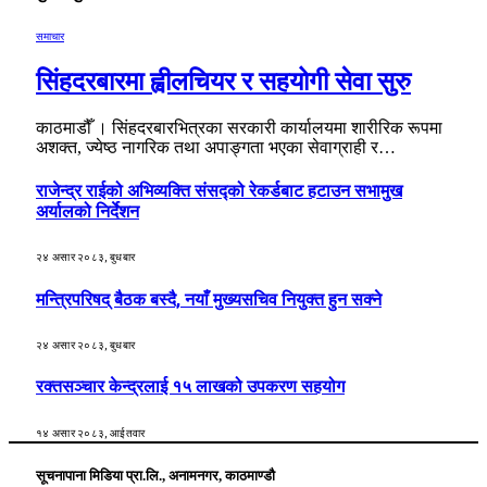
समाचार
सिंहदरबारमा ह्वीलचियर र सहयोगी सेवा सुरु
काठमाडौँ । सिंहदरबारभित्रका सरकारी कार्यालयमा शारीरिक रूपमा
अशक्त, ज्येष्ठ नागरिक तथा अपाङ्गता भएका सेवाग्राही र…
राजेन्द्र राईको अभिव्यक्ति संसद्को रेकर्डबाट हटाउन सभामुख
अर्यालको निर्देशन
२४ असार २०८३, बुधबार
मन्त्रिपरिषद् बैठक बस्दै, नयाँ मुख्यसचिव नियुक्त हुन सक्ने
२४ असार २०८३, बुधबार
रक्तसञ्चार केन्द्रलाई १५ लाखको उपकरण सहयोग
१४ असार २०८३, आईतवार
सूचनापाना मिडिया प्रा.लि., अनामनगर, काठमाण्डौ