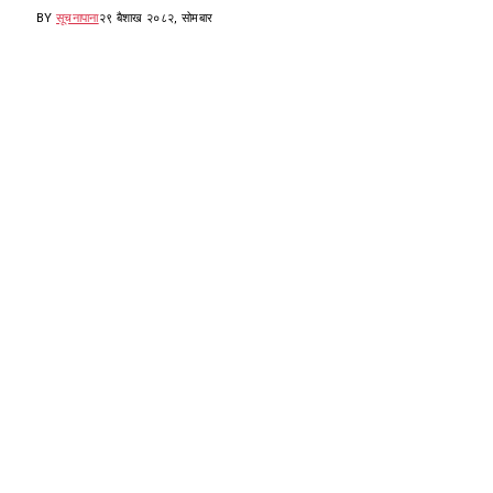
BY
सूचनापाना
२९ बैशाख २०८२, सोमबार