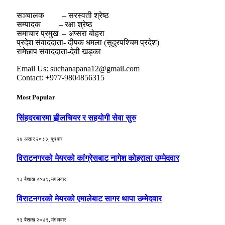
सञ्चालक – सरस्वती श्रेष्ठ
सम्पादक – रक्षा श्रेष्ठ
समाचार प्रमुख – अप्सरा बोहरा
प्रदेश संवाददाता- दीपक धमला (सुदुरपश्चिम प्रदेश)
रामेछाप संवाददाता-देवी खड्का
Email Us: suchanapana12@gmail.com
Contact: +977-9804856315
Most Popular
सिंहदरबारमा ह्वीलचियर र सहयोगी सेवा सुरु
२४ असार २०८३, बुधबार
विराटनगरको मेयरको कांग्रेसबाट नागेश कोइराला उम्मेदवार
१३ बैशाख २०७९, मंगलवार
विराटनगरको मेयरको एमालेबाट सागर थापा उम्मेदवार
१३ बैशाख २०७९, मंगलवार