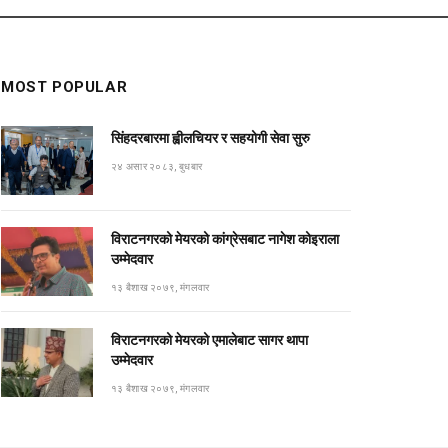
MOST POPULAR
सिंहदरबारमा ह्वीलचियर र सहयोगी सेवा सुरु
२४ असार २०८३, बुधबार
विराटनगरको मेयरको कांग्रेसबाट नागेश कोइराला
उम्मेदवार
१३ बैशाख २०७९, मंगलवार
विराटनगरको मेयरको एमालेबाट सागर थापा
उम्मेदवार
१३ बैशाख २०७९, मंगलवार