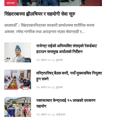
समाचार
सिंहदरबारमा ह्वीलचियर र सहयोगी सेवा सुरु
काठमाडौँ । सिंहदरबारभित्रका सरकारी कार्यालयमा शारीरिक रूपमा
अशक्त, ज्येष्ठ नागरिक तथा अपाङ्गता भएका सेवाग्राही र…
राजेन्द्र राईको अभिव्यक्ति संसद्को रेकर्डबाट
हटाउन सभामुख अर्यालको निर्देशन
२४ असार २०८३, बुधबार
मन्त्रिपरिषद् बैठक बस्दै, नयाँ मुख्यसचिव नियुक्त
हुन सक्ने
२४ असार २०८३, बुधबार
रक्तसञ्चार केन्द्रलाई १५ लाखको उपकरण
सहयोग
१४ असार २०८३, आईतवार