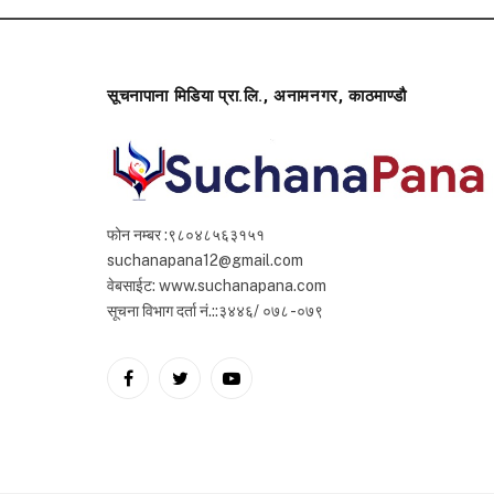
सूचनापाना मिडिया प्रा.लि., अनामनगर, काठमाण्डौ
फोन नम्बर :९८०४८५६३१५१
suchanapana12@gmail.com
वेबसाईट: www.suchanapana.com
सूचना विभाग दर्ता नं.::३४४६/ ०७८ -०७९
Facebook
Twitter
YouTube