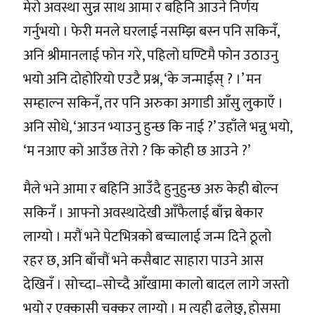
मेरो अवस्था सुन्न साथ आमा र बहिनि आउने निर्णय
गर्नुभयो । फेरी मनले घरलाई नसम्झि बस्न पनि सकिनँ,
अनि श्रीमानलाई फोन गरे, पहिलो घण्टिमै फोन उठाउनु
भयो अनि दोहोरियो एउटै प्रश्न, ‘के जन्माईस् ? ।’ मन
सम्हाल्न सकिनँ, तर पनि अरुका अगाडी आँसु लुकाएँ ।
अनि सोधे, ‘आउन भ्याउनु हुन्छ कि नाई ?’ उहाँले भन्नु भयो,
‘म नआए को आउँछ तेरो ? कि कोही छ आउने ?’
मैले भने आमा र बहिनि आउँदै हुनुहुन्छ अरु केही बोल्न
सकिनँ । आफ्नो अवस्थादेखी आँफैलाई बाँच्न बेकार
लाग्यो । मरौं भने पेटभित्रको बच्चालाई जन्म दिने ठूलो
रहर छ, अनि बाँचौं भने कसैबाट साहारा पाउने आस
देखिनँ । सोच्दा–सोच्दै आँखामा कालो बादल लागे जस्तो
भयो र एक्कासी चक्कर लाग्यो । म त्यही ढलेछु, होसमा