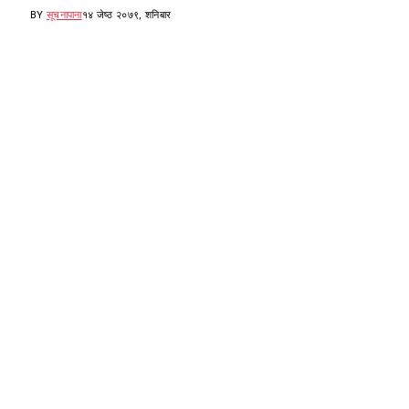
BY
सूचनापाना
१४ जेष्ठ २०७९, शनिबार