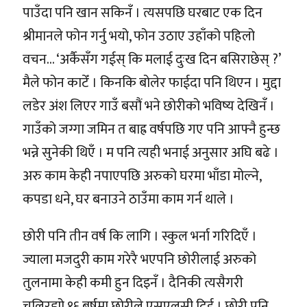
पाउँदा पनि खान सकिनँ । त्यसपछि घरबाट एक दिन
श्रीमानले फोन गर्नु भयो, फोन उठाए उहाँको पहिलो
वचन… ‘अर्कैसँग गईस् कि मलाई दुःख दिन बसिराछेस् ?’
मैले फोन काटेँ । किनकि बोलेर फाईदा पनि थिएन । मुद्दा
लडेर अंश लिएर गाउँ बसौं भने छोरीको भविष्य देखिनँ ।
गाउँको जग्गा जमिन त बाह्र वर्षपछि गए पनि आफ्नै हुन्छ
भन्ने सुनेकी थिएँ । म पनि त्यही भनाई अनुसार अघि बढे ।
अरु काम केही नपाएपछि अरुको घरमा भाँडा मोल्ने,
कपडा धने, घर बनाउने ठाउँमा काम गर्न थाले ।
छोरी पनि तीन वर्ष कि लागि । स्कुल भर्ना गरिदिएँ ।
ज्याला मजदुरी काम गरेरै भएपनि छोरीलाई अरुको
तुलनामा केही कमी हुन दिइनँ । दैनिकी त्यसैगरी
चलिरह्यो १६ बर्षमा छोरीले एसएलसी दिई । छोरी पनि