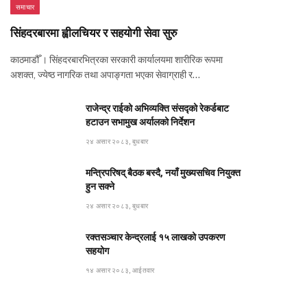
समाचार
सिंहदरबारमा ह्वीलचियर र सहयोगी सेवा सुरु
काठमाडौँ । सिंहदरबारभित्रका सरकारी कार्यालयमा शारीरिक रूपमा
अशक्त, ज्येष्ठ नागरिक तथा अपाङ्गता भएका सेवाग्राही र…
राजेन्द्र राईको अभिव्यक्ति संसद्को रेकर्डबाट
हटाउन सभामुख अर्यालको निर्देशन
२४ असार २०८३, बुधबार
मन्त्रिपरिषद् बैठक बस्दै, नयाँ मुख्यसचिव नियुक्त
हुन सक्ने
२४ असार २०८३, बुधबार
रक्तसञ्चार केन्द्रलाई १५ लाखको उपकरण
सहयोग
१४ असार २०८३, आईतवार