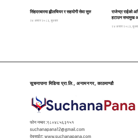
सिंहदरबारमा ह्वीलचियर र सहयोगी सेवा सुरु
राजेन्द्र राईको अभ
हटाउन सभामुख अर्
२४ असार २०८३, बुधबार
२४ असार २०८३, बुधब
सूचनापाना मिडिया प्रा.लि., अनामनगर, काठमाण्डौ
फोन नम्बर :९८०४८५६३१५१
suchanapana12@gmail.com
वेबसाईट: www.suchanapana.com