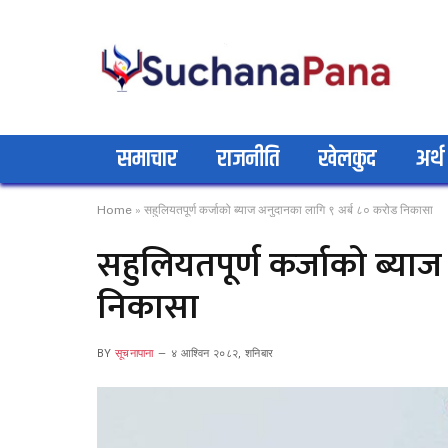
समाचार
राजनीति
खेलकुद
अर्थ
Home
»
सहुलियतपूर्ण कर्जाको ब्याज अनुदानका लागि ९ अर्ब ८० करोड निकासा
सहुलियतपूर्ण कर्जाको ब्या
निकासा
BY
सूचनापाना
४ आश्विन २०८२, शनिबार