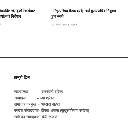
िव्यक्ति संसद्को रेकर्डबाट
मन्त्रिपरिषद् बैठक बस्दै, नयाँ मुख्यसचिव नियुक्त
यालको निर्देशन
हुन सक्ने
ार
२४ असार २०८३, बुधबार
हाम्रो टिम
सञ्चालक – सरस्वती श्रेष्ठ
सम्पादक – रक्षा श्रेष्ठ
समाचार प्रमुख – अप्सरा बोहरा
प्रदेश संवाददाता- दीपक धमला (सुदुरपश्चिम प्रदेश)
रामेछाप संवाददाता-देवी खड्का