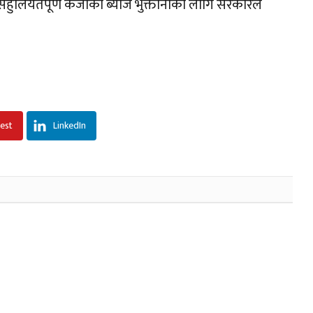
ो सहुलियतपूर्ण कर्जाको ब्याज भुक्तानीका लागि सरकारले
rest
LinkedIn