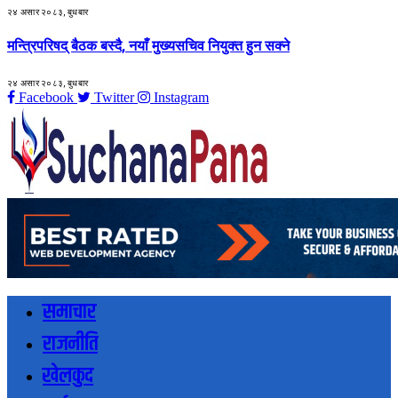
२४ असार २०८३, बुधबार
मन्त्रिपरिषद् बैठक बस्दै, नयाँ मुख्यसचिव नियुक्त हुन सक्ने
२४ असार २०८३, बुधबार
Facebook
Twitter
Instagram
समाचार
राजनीति
खेलकुद