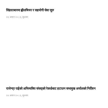
सिंहदरबारमा ह्वीलचियर र सहयोगी सेवा सुरु
२४ असार २०८३, बुधबार
राजेन्द्र राईको अभिव्यक्ति संसद्को रेकर्डबाट हटाउन सभामुख अर्यालको निर्देशन
२४ असार २०८३, बुधबार