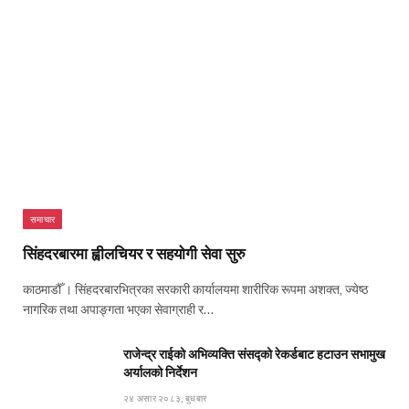
समाचार
सिंहदरबारमा ह्वीलचियर र सहयोगी सेवा सुरु
काठमाडौँ । सिंहदरबारभित्रका सरकारी कार्यालयमा शारीरिक रूपमा अशक्त, ज्येष्ठ
नागरिक तथा अपाङ्गता भएका सेवाग्राही र…
राजेन्द्र राईको अभिव्यक्ति संसद्को रेकर्डबाट हटाउन सभामुख
अर्यालको निर्देशन
२४ असार २०८३, बुधबार