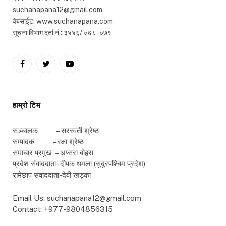
suchanapana12@gmail.com
वेबसाईट: www.suchanapana.com
सूचना विभाग दर्ता नं.::३४४६/ ०७८ -०७९
Facebook
Twitter
YouTube
हाम्रो टिम
सञ्चालक – सरस्वती श्रेष्ठ
सम्पादक – रक्षा श्रेष्ठ
समाचार प्रमुख – अप्सरा बोहरा
प्रदेश संवाददाता- दीपक धमला (सुदुरपश्चिम प्रदेश)
रामेछाप संवाददाता-देवी खड्का
Email Us: suchanapana12@gmail.com
Contact: +977-9804856315