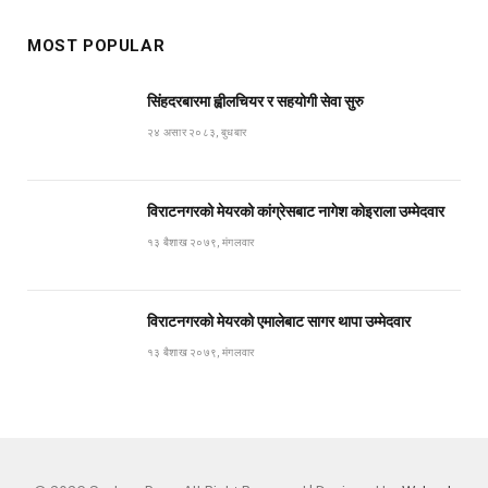
MOST POPULAR
सिंहदरबारमा ह्वीलचियर र सहयोगी सेवा सुरु
२४ असार २०८३, बुधबार
विराटनगरको मेयरको कांग्रेसबाट नागेश कोइराला उम्मेदवार
१३ बैशाख २०७९, मंगलवार
विराटनगरको मेयरको एमालेबाट सागर थापा उम्मेदवार
१३ बैशाख २०७९, मंगलवार