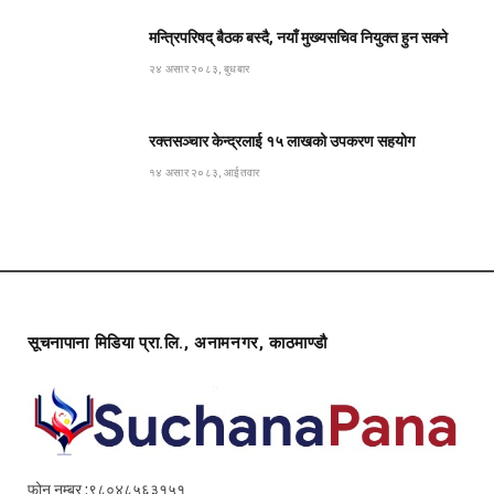
मन्त्रिपरिषद् बैठक बस्दै, नयाँ मुख्यसचिव नियुक्त हुन सक्ने
२४ असार २०८३, बुधबार
रक्तसञ्चार केन्द्रलाई १५ लाखको उपकरण सहयोग
१४ असार २०८३, आईतवार
सूचनापाना मिडिया प्रा.लि., अनामनगर, काठमाण्डौ
फोन नम्बर :९८०४८५६३१५१