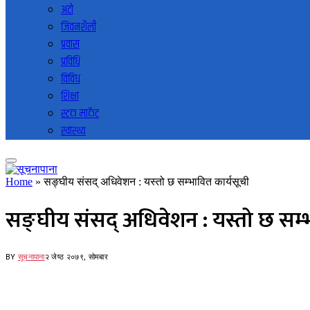
अटो
जिवनशैली
प्रवास
प्रविधि
विविध
शिक्षा
स्टक मार्केट
स्वास्थ्य
Home
»
सङ्घीय संसद् अधिवेशन : यस्तो छ सम्भावित कार्यसूची
सङ्घीय संसद् अधिवेशन : यस्तो छ सम्
BY
सूचनापाना
२ जेष्ठ २०७९, सोमबार