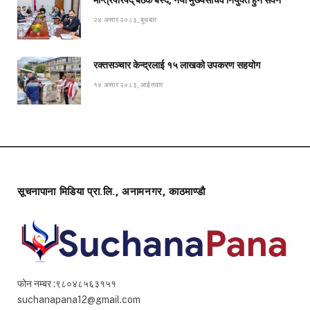
२४ असार २०८३, बुधबार
रक्तसञ्चार केन्द्रलाई १५ लाखको उपकरण सहयोग
१४ असार २०८३, आईतवार
सूचनापाना मिडिया प्रा.लि., अनामनगर, काठमाण्डौ
फोन नम्बर :९८०४८५६३१५१
suchanapana12@gmail.com