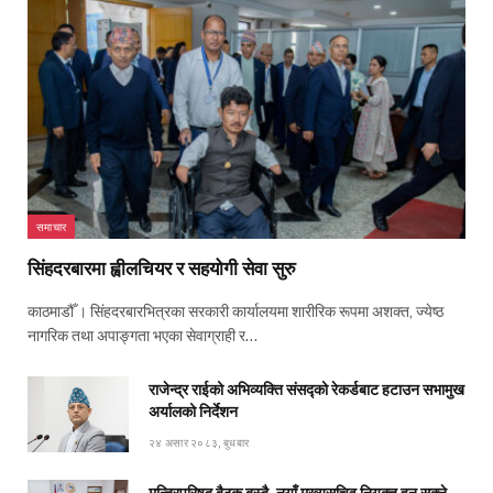
समाचार
सिंहदरबारमा ह्वीलचियर र सहयोगी सेवा सुरु
काठमाडौँ । सिंहदरबारभित्रका सरकारी कार्यालयमा शारीरिक रूपमा अशक्त, ज्येष्ठ
नागरिक तथा अपाङ्गता भएका सेवाग्राही र…
राजेन्द्र राईको अभिव्यक्ति संसद्को रेकर्डबाट हटाउन सभामुख
अर्यालको निर्देशन
२४ असार २०८३, बुधबार
मन्त्रिपरिषद् बैठक बस्दै, नयाँ मुख्यसचिव नियुक्त हुन सक्ने