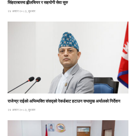
सिंहदरबारमा ह्वीलचियर र सहयोगी सेवा सुरु
२४ असार २०८३, बुधबार
राजेन्द्र राईको अभिव्यक्ति संसद्को रेकर्डबाट हटाउन सभामुख अर्यालको निर्देशन
२४ असार २०८३, बुधबार