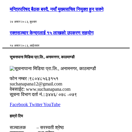
मन्त्रिपरिषद् बैठक बस्दै, नयाँ मुख्यसचिव नियुक्त हुन सक्ने
२४ असार २०८३, बुधबार
रक्तसञ्चार केन्द्रलाई १५ लाखको उपकरण सहयोग
१४ असार २०८३, आईतवार
सूचनापाना मिडिया प्रा.लि., अनामनगर, काठमाण्डौ
फोन नम्बर :९८०४८५६३१५१
suchanapana12@gmail.com
वेबसाईट: www.suchanapana.com
सूचना विभाग दर्ता नं.::३४४६/ ०७८ -०७९
Facebook
Twitter
YouTube
हाम्रो टिम
सञ्चालक – सरस्वती श्रेष्ठ