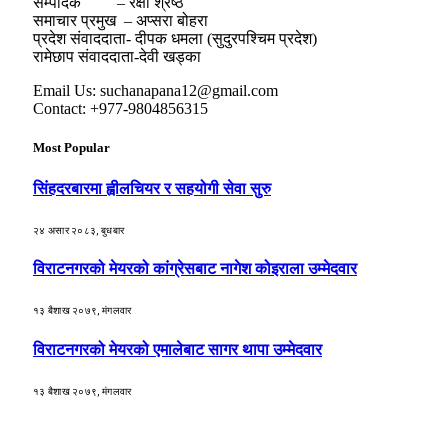
सम्पादक – रक्षा श्रेष्ठ
समाचार प्रमुख – अप्सरा बोहरा
प्रदेश संवाददाता- दीपक धमला (सुदुरपश्चिम प्रदेश)
रामेछाप संवाददाता-देवी खड्का
Email Us: suchanapana12@gmail.com
Contact: +977-9804856315
Most Popular
सिंहदरबारमा ह्वीलचियर र सहयोगी सेवा सुरु
२४ असार २०८३, बुधबार
विराटनगरको मेयरको कांग्रेसबाट नागेश कोइराला उम्मेदवार
१३ बैशाख २०७९, मंगलवार
विराटनगरको मेयरको एमालेबाट सागर थापा उम्मेदवार
१३ बैशाख २०७९, मंगलवार