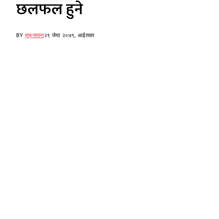
छलफल हुने
BY
सूचनापाना
२९ जेष्ठ २०७९, आईतवार