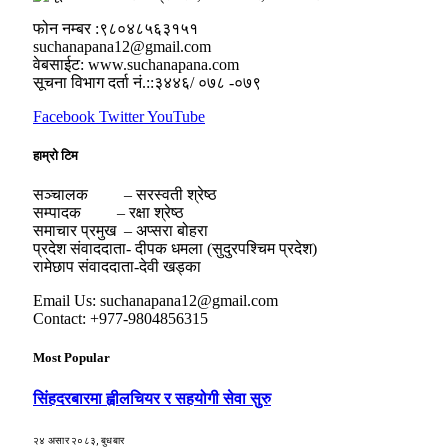
फोन नम्बर :९८०४८५६३१५१
suchanapana12@gmail.com
वेबसाईट: www.suchanapana.com
सूचना विभाग दर्ता नं.::३४४६/ ०७८ -०७९
Facebook
Twitter
YouTube
हाम्रो टिम
सञ्चालक – सरस्वती श्रेष्ठ
सम्पादक – रक्षा श्रेष्ठ
समाचार प्रमुख – अप्सरा बोहरा
प्रदेश संवाददाता- दीपक धमला (सुदुरपश्चिम प्रदेश)
रामेछाप संवाददाता-देवी खड्का
Email Us: suchanapana12@gmail.com
Contact: +977-9804856315
Most Popular
सिंहदरबारमा ह्वीलचियर र सहयोगी सेवा सुरु
२४ असार २०८३, बुधबार