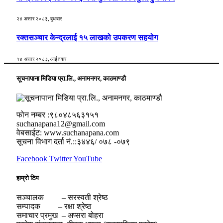
२४ असार २०८३, बुधबार
रक्तसञ्चार केन्द्रलाई १५ लाखको उपकरण सहयोग
१४ असार २०८३, आईतवार
सूचनापाना मिडिया प्रा.लि., अनामनगर, काठमाण्डौ
फोन नम्बर :९८०४८५६३१५१
suchanapana12@gmail.com
वेबसाईट: www.suchanapana.com
सूचना विभाग दर्ता नं.::३४४६/ ०७८ -०७९
Facebook
Twitter
YouTube
हाम्रो टिम
सञ्चालक – सरस्वती श्रेष्ठ
सम्पादक – रक्षा श्रेष्ठ
समाचार प्रमुख – अप्सरा बोहरा