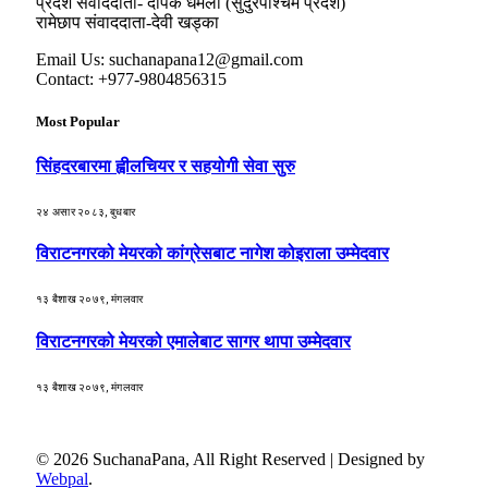
प्रदेश संवाददाता- दीपक धमला (सुदुरपश्चिम प्रदेश)
रामेछाप संवाददाता-देवी खड्का
Email Us: suchanapana12@gmail.com
Contact: +977-9804856315
Most Popular
सिंहदरबारमा ह्वीलचियर र सहयोगी सेवा सुरु
२४ असार २०८३, बुधबार
विराटनगरको मेयरको कांग्रेसबाट नागेश कोइराला उम्मेदवार
१३ बैशाख २०७९, मंगलवार
विराटनगरको मेयरको एमालेबाट सागर थापा उम्मेदवार
१३ बैशाख २०७९, मंगलवार
© 2026 SuchanaPana, All Right Reserved | Designed by
Webpal
.