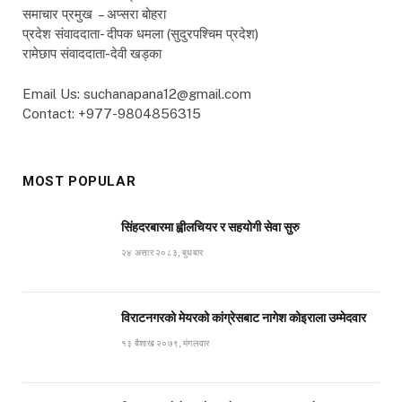
समाचार प्रमुख – अप्सरा बोहरा
प्रदेश संवाददाता- दीपक धमला (सुदुरपश्चिम प्रदेश)
रामेछाप संवाददाता-देवी खड्का
Email Us: suchanapana12@gmail.com
Contact: +977-9804856315
MOST POPULAR
सिंहदरबारमा ह्वीलचियर र सहयोगी सेवा सुरु
२४ असार २०८३, बुधबार
विराटनगरको मेयरको कांग्रेसबाट नागेश कोइराला उम्मेदवार
१३ बैशाख २०७९, मंगलवार