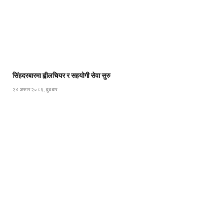
सिंहदरबारमा ह्वीलचियर र सहयोगी सेवा सुरु
२४ असार २०८३, बुधबार