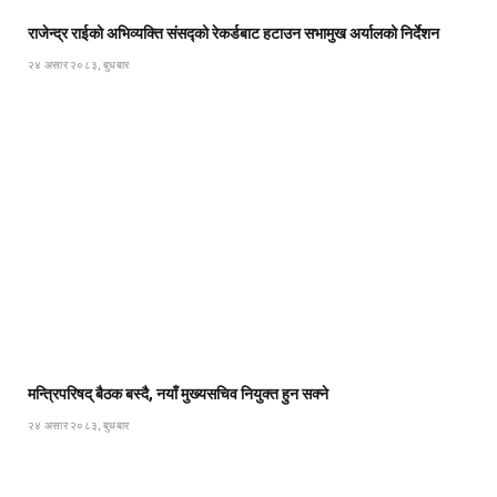
राजेन्द्र राईको अभिव्यक्ति संसद्को रेकर्डबाट हटाउन सभामुख अर्यालको निर्देशन
२४ असार २०८३, बुधबार
मन्त्रिपरिषद् बैठक बस्दै, नयाँ मुख्यसचिव नियुक्त हुन सक्ने
२४ असार २०८३, बुधबार