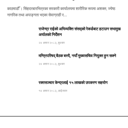
काठमाडौँ । सिंहदरबारभित्रका सरकारी कार्यालयमा शारीरिक रूपमा अशक्त, ज्येष्ठ
नागरिक तथा अपाङ्गता भएका सेवाग्राही र…
राजेन्द्र राईको अभिव्यक्ति संसद्को रेकर्डबाट हटाउन सभामुख
अर्यालको निर्देशन
२४ असार २०८३, बुधबार
मन्त्रिपरिषद् बैठक बस्दै, नयाँ मुख्यसचिव नियुक्त हुन सक्ने
२४ असार २०८३, बुधबार
रक्तसञ्चार केन्द्रलाई १५ लाखको उपकरण सहयोग
१४ असार २०८३, आईतवार