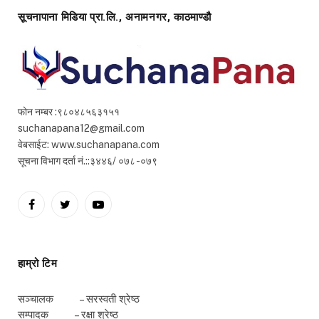
सूचनापाना मिडिया प्रा.लि., अनामनगर, काठमाण्डौ
फोन नम्बर :९८०४८५६३१५१
suchanapana12@gmail.com
वेबसाईट: www.suchanapana.com
सूचना विभाग दर्ता नं.::३४४६/ ०७८ -०७९
Facebook
Twitter
YouTube
हाम्रो टिम
सञ्चालक – सरस्वती श्रेष्ठ
सम्पादक – रक्षा श्रेष्ठ