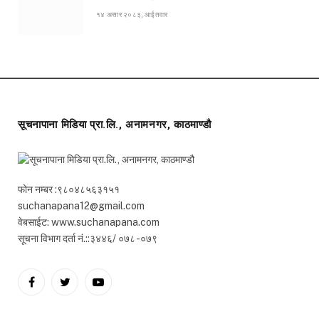
१४ असार २०८३, आईतवार
सूचनापाना मिडिया प्रा.लि., अनामनगर, काठमाण्डौ
फोन नम्बर :९८०४८५६३१५१
suchanapana12@gmail.com
वेबसाईट: www.suchanapana.com
सूचना विभाग दर्ता नं.::३४४६/ ०७८ -०७९
Facebook
Twitter
YouTube