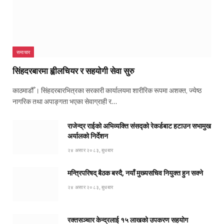
समाचार
सिंहदरबारमा ह्वीलचियर र सहयोगी सेवा सुरु
काठमाडौँ । सिंहदरबारभित्रका सरकारी कार्यालयमा शारीरिक रूपमा अशक्त, ज्येष्ठ
नागरिक तथा अपाङ्गता भएका सेवाग्राही र…
राजेन्द्र राईको अभिव्यक्ति संसद्को रेकर्डबाट हटाउन सभामुख
अर्यालको निर्देशन
२४ असार २०८३, बुधबार
मन्त्रिपरिषद् बैठक बस्दै, नयाँ मुख्यसचिव नियुक्त हुन सक्ने
२४ असार २०८३, बुधबार
रक्तसञ्चार केन्द्रलाई १५ लाखको उपकरण सहयोग