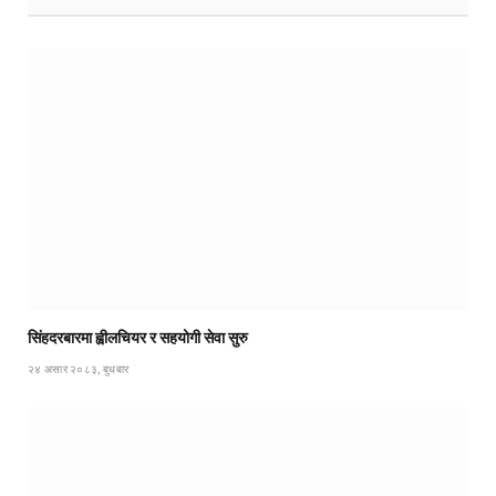
सिंहदरबारमा ह्वीलचियर र सहयोगी सेवा सुरु
२४ असार २०८३, बुधबार