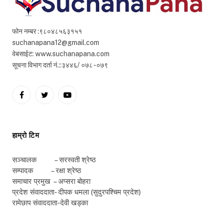
फोन नम्बर :९८०४८५६३१५१
suchanapana12@gmail.com
वेबसाईट: www.suchanapana.com
सूचना विभाग दर्ता नं.::३४४६/ ०७८ -०७९
Facebook
Twitter
YouTube
हाम्रो टिम
सञ्चालक – सरस्वती श्रेष्ठ
सम्पादक – रक्षा श्रेष्ठ
समाचार प्रमुख – अप्सरा बोहरा
प्रदेश संवाददाता- दीपक धमला (सुदुरपश्चिम प्रदेश)
रामेछाप संवाददाता-देवी खड्का