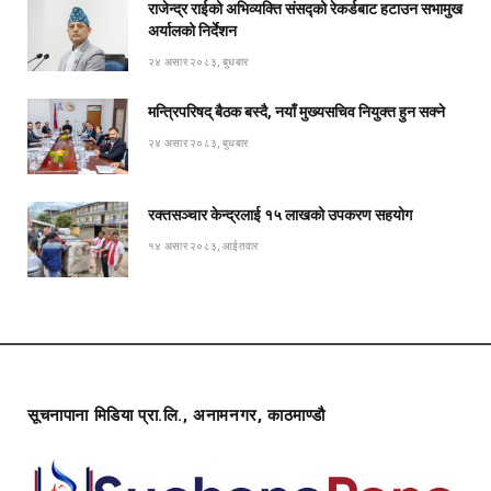
राजेन्द्र राईको अभिव्यक्ति संसद्को रेकर्डबाट हटाउन सभामुख
अर्यालको निर्देशन
२४ असार २०८३, बुधबार
मन्त्रिपरिषद् बैठक बस्दै, नयाँ मुख्यसचिव नियुक्त हुन सक्ने
२४ असार २०८३, बुधबार
रक्तसञ्चार केन्द्रलाई १५ लाखको उपकरण सहयोग
१४ असार २०८३, आईतवार
सूचनापाना मिडिया प्रा.लि., अनामनगर, काठमाण्डौ