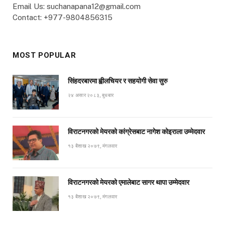
Email Us: suchanapana12@gmail.com
Contact: +977-9804856315
MOST POPULAR
सिंहदरबारमा ह्वीलचियर र सहयोगी सेवा सुरु
२४ असार २०८३, बुधबार
विराटनगरको मेयरको कांग्रेसबाट नागेश कोइराला उम्मेदवार
१३ बैशाख २०७९, मंगलवार
विराटनगरको मेयरको एमालेबाट सागर थापा उम्मेदवार
१३ बैशाख २०७९, मंगलवार