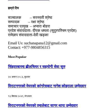
हाम्रो टिम
सञ्चालक – सरस्वती श्रेष्ठ
सम्पादक – रक्षा श्रेष्ठ
समाचार प्रमुख – अप्सरा बोहरा
प्रदेश संवाददाता- दीपक धमला (सुदुरपश्चिम प्रदेश)
रामेछाप संवाददाता-देवी खड्का
Email Us: suchanapana12@gmail.com
Contact: +977-9804856315
Most Popular
सिंहदरबारमा ह्वीलचियर र सहयोगी सेवा सुरु
२४ असार २०८३, बुधबार
विराटनगरको मेयरको कांग्रेसबाट नागेश कोइराला उम्मेदवार
१३ बैशाख २०७९, मंगलवार
विराटनगरको मेयरको एमालेबाट सागर थापा उम्मेदवार