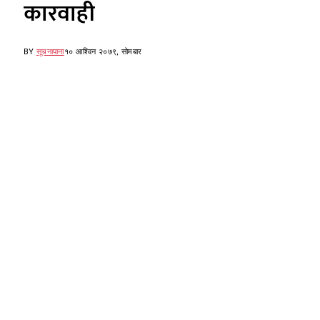
कारवाही
BY
सूचनापाना
१० आश्विन २०७९, सोमबार