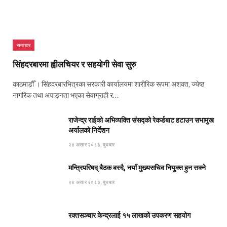
समाचार
सिंहदरबारमा ह्वीलचियर र सहयोगी सेवा सुरु
काठमाडौँ । सिंहदरबारभित्रका सरकारी कार्यालयमा शारीरिक रूपमा अशक्त, ज्येष्ठ
नागरिक तथा अपाङ्गता भएका सेवाग्राही र…
राजेन्द्र राईको अभिव्यक्ति संसद्को रेकर्डबाट हटाउन सभामुख
अर्यालको निर्देशन
२४ असार २०८३, बुधबार
मन्त्रिपरिषद् बैठक बस्दै, नयाँ मुख्यसचिव नियुक्त हुन सक्ने
२४ असार २०८३, बुधबार
रक्तसञ्चार केन्द्रलाई १५ लाखको उपकरण सहयोग