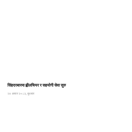
सिंहदरबारमा ह्वीलचियर र सहयोगी सेवा सुरु
२४ असार २०८३, बुधबार