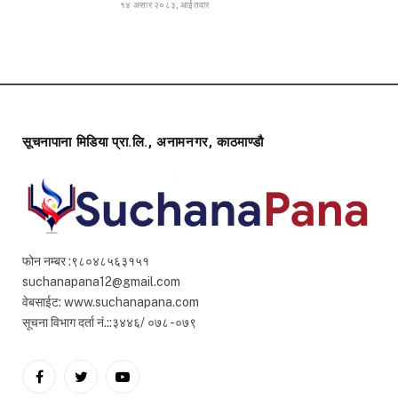
१४ असार २०८३, आईतवार
सूचनापाना मिडिया प्रा.लि., अनामनगर, काठमाण्डौ
फोन नम्बर :९८०४८५६३१५१
suchanapana12@gmail.com
वेबसाईट: www.suchanapana.com
सूचना विभाग दर्ता नं.::३४४६/ ०७८ -०७९
Facebook
Twitter
YouTube