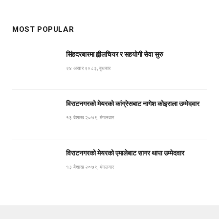
MOST POPULAR
सिंहदरबारमा ह्वीलचियर र सहयोगी सेवा सुरु
२४ असार २०८३, बुधबार
विराटनगरको मेयरको कांग्रेसबाट नागेश कोइराला उम्मेदवार
१३ बैशाख २०७९, मंगलवार
विराटनगरको मेयरको एमालेबाट सागर थापा उम्मेदवार
१३ बैशाख २०७९, मंगलवार