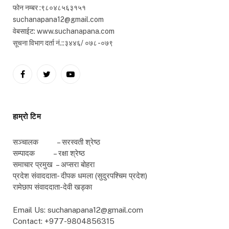
फोन नम्बर :९८०४८५६३१५१
suchanapana12@gmail.com
वेबसाईट: www.suchanapana.com
सूचना विभाग दर्ता नं.::३४४६/ ०७८ -०७९
Facebook
Twitter
YouTube
हाम्रो टिम
सञ्चालक – सरस्वती श्रेष्ठ
सम्पादक – रक्षा श्रेष्ठ
समाचार प्रमुख – अप्सरा बोहरा
प्रदेश संवाददाता- दीपक धमला (सुदुरपश्चिम प्रदेश)
रामेछाप संवाददाता-देवी खड्का
Email Us: suchanapana12@gmail.com
Contact: +977-9804856315