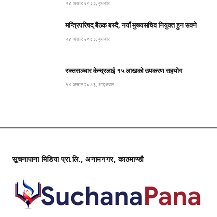
२४ असार २०८३, बुधबार
मन्त्रिपरिषद् बैठक बस्दै, नयाँ मुख्यसचिव नियुक्त हुन सक्ने
२४ असार २०८३, बुधबार
रक्तसञ्चार केन्द्रलाई १५ लाखको उपकरण सहयोग
१४ असार २०८३, आईतवार
सूचनापाना मिडिया प्रा.लि., अनामनगर, काठमाण्डौ