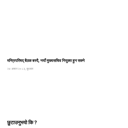
मन्त्रिपरिषद् बैठक बस्दै, नयाँ मुख्यसचिव नियुक्त हुन सक्ने
२४ असार २०८३, बुधबार
छुटाउनुभयो कि ?