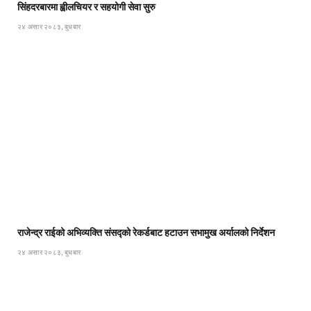
सिंहदरबारमा ह्वीलचियर र सहयोगी सेवा सुरु
२४ असार २०८३, बुधबार
राजेन्द्र राईको अभिव्यक्ति संसद्को रेकर्डबाट हटाउन सभामुख अर्यालको निर्देशन
२४ असार २०८३, बुधबार