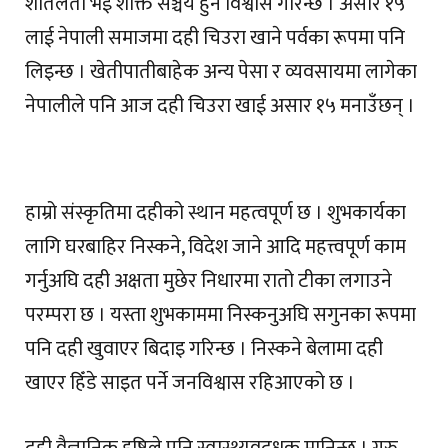
शीतलता भई शक्ति सञ्चय हुने विश्वास गरिन्छ । असार १५
लाई नेपाली समाजमा दही चिउरा खाने पर्वका रूपमा पनि
लिइन्छ । खेतीपातीबाहेक अन्य पेसा र व्यवसायमा लागेका
नेपालीले पनि आज दही चिउरा खाई असार १५ मनाउँछन् ।
हाम्रो संस्कृतिमा दहीको स्थान महत्वपूर्ण छ । शुभकार्यका
लागि घरबाहिर निस्कने, विदेश जाने आदि महत्त्वपूर्ण काम
गर्नुअघि दही अक्षता मुछेर निधारमा रातो टीका लगाउने
परम्परा छ । यस्ता शुभकाममा निस्कनुअघि सगुनका रूपमा
पनि दही खुवाएर बिदाइ गरिन्छ । निस्कने बेलामा दही
खाएर हिँडे साइत पर्ने जनविश्वास रहिआएको छ ।
दही वैज्ञानिक दृष्टिले पनि स्वास्थ्यवद्र्धक मानिन्छ । गुरु