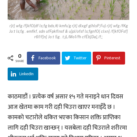
r}t] wfg /f]kfO{df ls;fg bds,#) kmfu'g r}t] dlxgf glhlsP;Fu} r}t] wfg /fKg
Jo:t ls;fg . emfkf, sdn ufFpkflnsf & u]pl/ofsf ls;fgnfO{ clxn] /f]kfOFsf]
r6f/f]n] Jo:t 5g . t:jL/Mo1/fh cfËb]Da],/f;;
0
Facebook
Twitter
Pinterest
SHARE
LinkedIn
काठमाडौं । प्रत्येक वर्ष असार १५ गते मनाइने धान दिवस
आज खेतमा काम गरी दही चिउरा खाएर मनाइँदै छ ।
कामको चटारोले थकित भएका किसान शक्ति प्राप्तिका
लागि दही चिउरा खान्छन् । यसबेला दही चिउराले शरीरमा