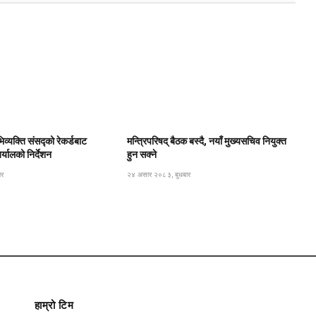
िव्यक्ति संसद्को रेकर्डबाट
मन्त्रिपरिषद् बैठक बस्दै, नयाँ मुख्यसचिव नियुक्त
यालको निर्देशन
हुन सक्ने
ार
२४ असार २०८३, बुधबार
हाम्रो टिम