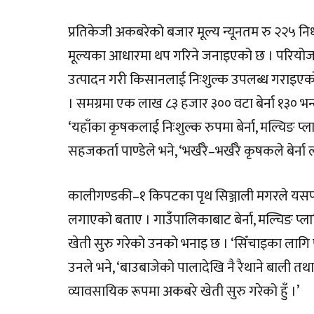
प्रतिकेजी अकबरेको बजार मूल्य न्यूनतम रु २२५ 
मूल्यका आधारमा थप गरिने जनाइएको छ । परियोजनामा
उत्पादन गरी किसानलाई निःशुल्क उपलब्ध गराइएको
। समग्रमा एक लाख ८३ हजार ३०० वटा बेर्ना १३० 
‘यहाँका कृषकलाई निःशुल्क रुपमा बेर्ना, मल्चिङ प्
सहजकर्ता पाण्डेले भने, ‘भर्खरै–भर्खरै कृषकले बेर
कालीगण्डकी–१ किपटका पृथ सिञ्जाली मगरले यसपट
लगाएको बताए । गाउँपालिकाबाट बेर्ना, मल्चिङ प्ल
खेती सुरु गरेको उनको भनाइ छ । ‘सिँचाइका लागि पर
उनले भने, ‘बाउबाजेको पालादेखि नै रैथाने बाली
व्यावसायिक रूपमा अकबरे खेती सुरु गरेको हुँ ।’