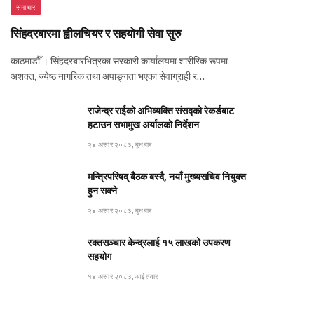
समाचार
सिंहदरबारमा ह्वीलचियर र सहयोगी सेवा सुरु
काठमाडौँ । सिंहदरबारभित्रका सरकारी कार्यालयमा शारीरिक रूपमा
अशक्त, ज्येष्ठ नागरिक तथा अपाङ्गता भएका सेवाग्राही र…
राजेन्द्र राईको अभिव्यक्ति संसद्को रेकर्डबाट
हटाउन सभामुख अर्यालको निर्देशन
२४ असार २०८३, बुधबार
मन्त्रिपरिषद् बैठक बस्दै, नयाँ मुख्यसचिव नियुक्त
हुन सक्ने
२४ असार २०८३, बुधबार
रक्तसञ्चार केन्द्रलाई १५ लाखको उपकरण
सहयोग
१४ असार २०८३, आईतवार