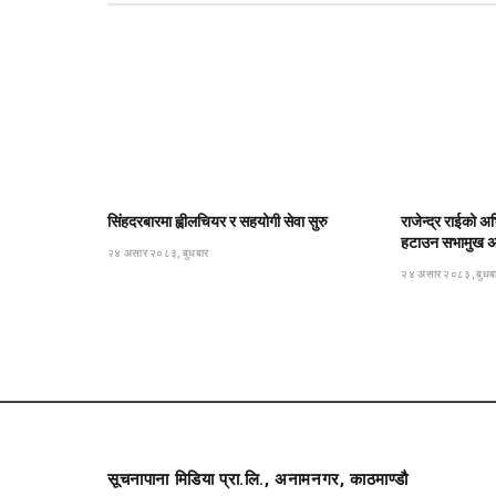
सिंहदरबारमा ह्वीलचियर र सहयोगी सेवा सुरु
राजेन्द्र राईको अभ
हटाउन सभामुख अर्
२४ असार २०८३, बुधबार
२४ असार २०८३, बुधब
सूचनापाना मिडिया प्रा.लि., अनामनगर, काठमाण्डौ