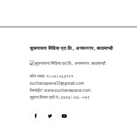
सूचनापाना मिडिया प्रा.लि., अनामनगर, काठमाण्डौ
फोन नम्बर :९८०४८५६३१५१
suchanapana12@gmail.com
वेबसाईट: www.suchanapana.com
सूचना विभाग दर्ता नं.::३४४६/ ०७८ -०७९
Facebook
Twitter
YouTube