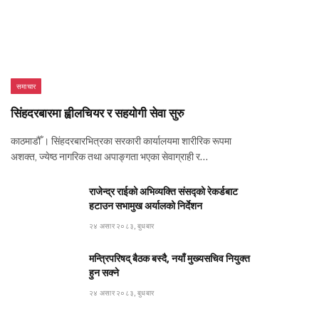
समाचार
सिंहदरबारमा ह्वीलचियर र सहयोगी सेवा सुरु
काठमाडौँ । सिंहदरबारभित्रका सरकारी कार्यालयमा शारीरिक रूपमा
अशक्त, ज्येष्ठ नागरिक तथा अपाङ्गता भएका सेवाग्राही र…
राजेन्द्र राईको अभिव्यक्ति संसद्को रेकर्डबाट
हटाउन सभामुख अर्यालको निर्देशन
२४ असार २०८३, बुधबार
मन्त्रिपरिषद् बैठक बस्दै, नयाँ मुख्यसचिव नियुक्त
हुन सक्ने
२४ असार २०८३, बुधबार