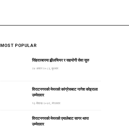
MOST POPULAR
सिंहदरबारमा ह्वीलचियर र सहयोगी सेवा सुरु
२४ असार २०८३, बुधबार
विराटनगरको मेयरको कांग्रेसबाट नागेश कोइराला
उम्मेदवार
१३ बैशाख २०७९, मंगलवार
विराटनगरको मेयरको एमालेबाट सागर थापा
उम्मेदवार