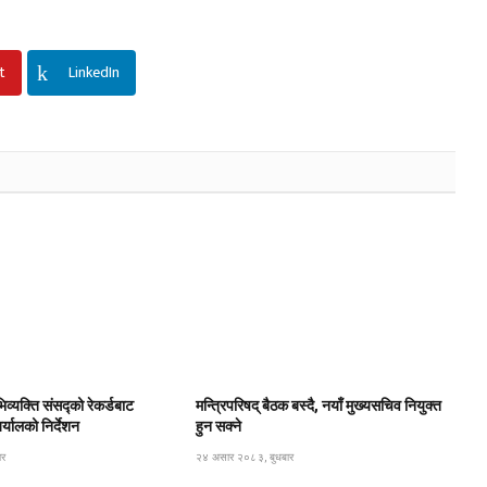
t
LinkedIn
िव्यक्ति संसद्को रेकर्डबाट
मन्त्रिपरिषद् बैठक बस्दै, नयाँ मुख्यसचिव नियुक्त
यालको निर्देशन
हुन सक्ने
ार
२४ असार २०८३, बुधबार