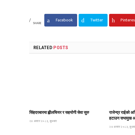
Facebook
Twitter
Pinteres
SHARE
RELATED
POSTS
सिंहदरबारमा ह्वीलचियर र सहयोगी सेवा सुरु
राजेन्द्र राईको अभ
हटाउन सभामुख अर्
२४ असार २०८३, बुधबार
२४ असार २०८३, बुधब