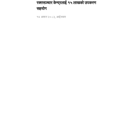
रक्तसञ्चार केन्द्रलाई १५ लाखको उपकरण
सहयोग
१४ असार २०८३, आईतवार