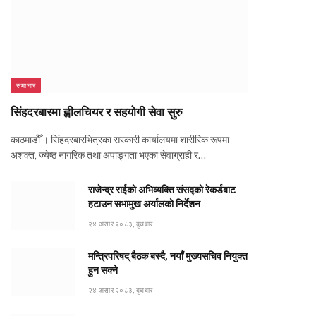
समाचार
सिंहदरबारमा ह्वीलचियर र सहयोगी सेवा सुरु
काठमाडौँ । सिंहदरबारभित्रका सरकारी कार्यालयमा शारीरिक रूपमा
अशक्त, ज्येष्ठ नागरिक तथा अपाङ्गता भएका सेवाग्राही र…
राजेन्द्र राईको अभिव्यक्ति संसद्को रेकर्डबाट
हटाउन सभामुख अर्यालको निर्देशन
२४ असार २०८३, बुधबार
मन्त्रिपरिषद् बैठक बस्दै, नयाँ मुख्यसचिव नियुक्त
हुन सक्ने
२४ असार २०८३, बुधबार