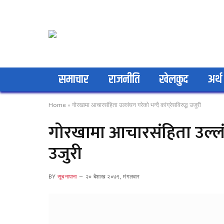
समाचार
राजनीति
खेलकुद
अर्थ
Home
»
गोरखामा आचारसंहिता उल्लंघन गरेकाे भन्दै कांग्रेसविरुद्ध उजुरी
गोरखामा आचारसंहिता उल्लंघन 
उजुरी
BY
सूचनापाना
२० बैशाख २०७९, मंगलवार