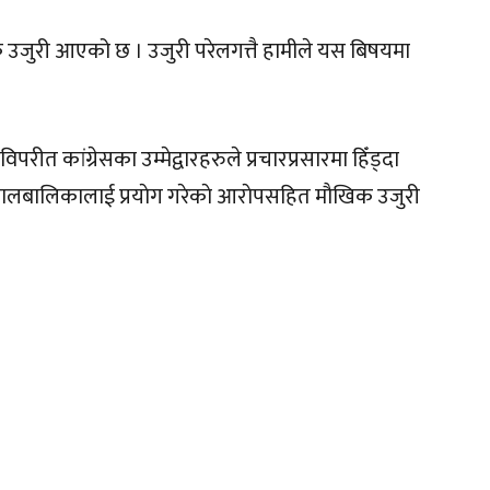
 उजुरी आएको छ । उजुरी परेलगत्तै हामीले यस बिषयमा
त कांग्रेसका उम्मेद्वारहरुले प्रचारप्रसारमा हिँड्दा
बालबालिकालाई प्रयाेग गरेकाे आराेपसहित माैखिक उजुरी