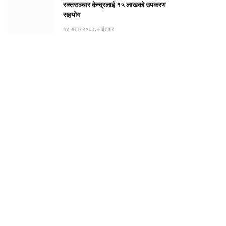
रक्तसञ्चार केन्द्रलाई १५ लाखको उपकरण
सहयोग
१४ असार २०८३, आईतवार