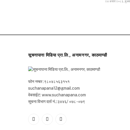
२४ असार २०८३, बुधब
सूचनापाना मिडिया प्रा.लि., अनामनगर, काठमाण्डौ
फोन नम्बर :९८०४८५६३१५१
suchanapana12@gmail.com
वेबसाईट: www.suchanapana.com
सूचना विभाग दर्ता नं.::३४४६/ ०७८ -०७९
Facebook
Twitter
YouTube