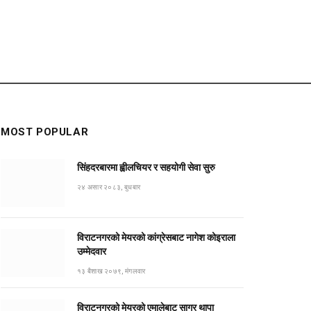
MOST POPULAR
सिंहदरबारमा ह्वीलचियर र सहयोगी सेवा सुरु
२४ असार २०८३, बुधबार
विराटनगरको मेयरको कांग्रेसबाट नागेश कोइराला
उम्मेदवार
१३ बैशाख २०७९, मंगलवार
विराटनगरको मेयरको एमालेबाट सागर थापा