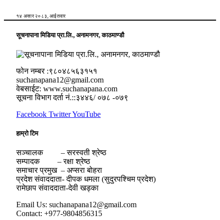
१४ असार २०८३, आईतवार
सूचनापाना मिडिया प्रा.लि., अनामनगर, काठमाण्डौ
फोन नम्बर :९८०४८५६३१५१
suchanapana12@gmail.com
वेबसाईट: www.suchanapana.com
सूचना विभाग दर्ता नं.::३४४६/ ०७८ -०७९
Facebook
Twitter
YouTube
हाम्रो टिम
सञ्चालक – सरस्वती श्रेष्ठ
सम्पादक – रक्षा श्रेष्ठ
समाचार प्रमुख – अप्सरा बोहरा
प्रदेश संवाददाता- दीपक धमला (सुदुरपश्चिम प्रदेश)
रामेछाप संवाददाता-देवी खड्का
Email Us: suchanapana12@gmail.com
Contact: +977-9804856315