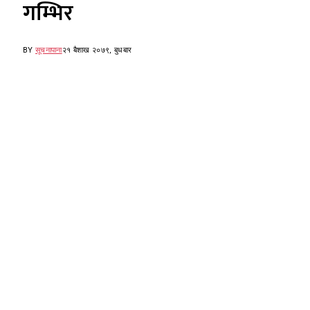
गम्भिर
BY
सूचनापाना
२१ बैशाख २०७९, बुधबार