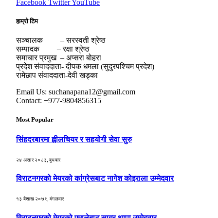
Facebook
Twitter
YouTube
हाम्रो टिम
सञ्चालक – सरस्वती श्रेष्ठ
सम्पादक – रक्षा श्रेष्ठ
समाचार प्रमुख – अप्सरा बोहरा
प्रदेश संवाददाता- दीपक धमला (सुदुरपश्चिम प्रदेश)
रामेछाप संवाददाता-देवी खड्का
Email Us: suchanapana12@gmail.com
Contact: +977-9804856315
Most Popular
सिंहदरबारमा ह्वीलचियर र सहयोगी सेवा सुरु
२४ असार २०८३, बुधबार
विराटनगरको मेयरको कांग्रेसबाट नागेश कोइराला उम्मेदवार
१३ बैशाख २०७९, मंगलवार
विराटनगरको मेयरको एमालेबाट सागर थापा उम्मेदवार