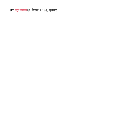
BY
सूचनापाना
२१ बैशाख २०७९, बुधबार