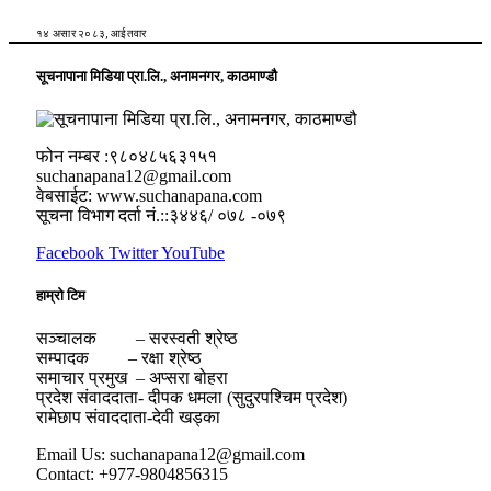
१४ असार २०८३, आईतवार
सूचनापाना मिडिया प्रा.लि., अनामनगर, काठमाण्डौ
फोन नम्बर :९८०४८५६३१५१
suchanapana12@gmail.com
वेबसाईट: www.suchanapana.com
सूचना विभाग दर्ता नं.::३४४६/ ०७८ -०७९
Facebook
Twitter
YouTube
हाम्रो टिम
सञ्चालक – सरस्वती श्रेष्ठ
सम्पादक – रक्षा श्रेष्ठ
समाचार प्रमुख – अप्सरा बोहरा
प्रदेश संवाददाता- दीपक धमला (सुदुरपश्चिम प्रदेश)
रामेछाप संवाददाता-देवी खड्का
Email Us: suchanapana12@gmail.com
Contact: +977-9804856315