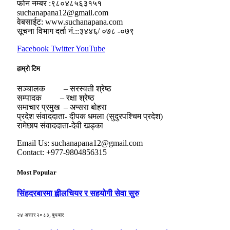
फोन नम्बर :९८०४८५६३१५१
suchanapana12@gmail.com
वेबसाईट: www.suchanapana.com
सूचना विभाग दर्ता नं.::३४४६/ ०७८ -०७९
Facebook
Twitter
YouTube
हाम्रो टिम
सञ्चालक – सरस्वती श्रेष्ठ
सम्पादक – रक्षा श्रेष्ठ
समाचार प्रमुख – अप्सरा बोहरा
प्रदेश संवाददाता- दीपक धमला (सुदुरपश्चिम प्रदेश)
रामेछाप संवाददाता-देवी खड्का
Email Us: suchanapana12@gmail.com
Contact: +977-9804856315
Most Popular
सिंहदरबारमा ह्वीलचियर र सहयोगी सेवा सुरु
२४ असार २०८३, बुधबार