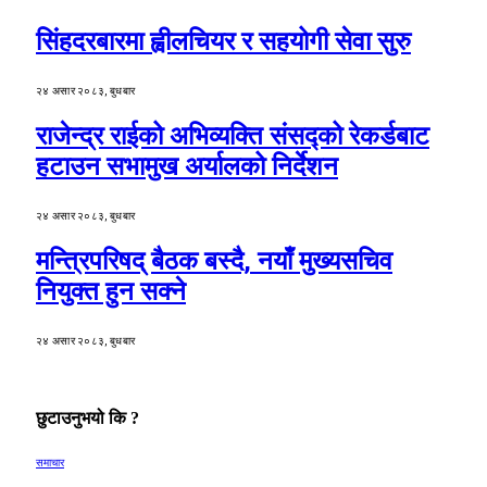
सिंहदरबारमा ह्वीलचियर र सहयोगी सेवा सुरु
२४ असार २०८३, बुधबार
राजेन्द्र राईको अभिव्यक्ति संसद्को रेकर्डबाट
हटाउन सभामुख अर्यालको निर्देशन
२४ असार २०८३, बुधबार
मन्त्रिपरिषद् बैठक बस्दै, नयाँ मुख्यसचिव
नियुक्त हुन सक्ने
२४ असार २०८३, बुधबार
छुटाउनुभयो कि ?
समाचार