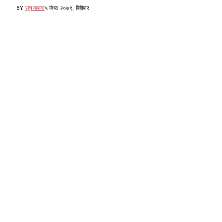
BY
सूचनापाना
५ जेष्ठ २०७९, बिहीबार