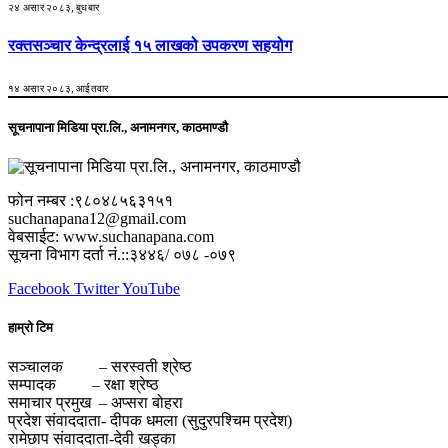
२४ असार २०८३, बुधबार
रक्तसञ्चार केन्द्रलाई १५ लाखको उपकरण सहयोग
१४ असार २०८३, आईतवार
सूचनापाना मिडिया प्रा.लि., अनामनगर, काठमाण्डौ
फोन नम्बर :९८०४८५६३१५१
suchanapana12@gmail.com
वेबसाईट: www.suchanapana.com
सूचना विभाग दर्ता नं.::३४४६/ ०७८ -०७९
Facebook
Twitter
YouTube
हाम्रो टिम
सञ्चालक – सरस्वती श्रेष्ठ
सम्पादक – रक्षा श्रेष्ठ
समाचार प्रमुख – अप्सरा बोहरा
प्रदेश संवाददाता- दीपक धमला (सुदुरपश्चिम प्रदेश)
रामेछाप संवाददाता-देवी खड्का