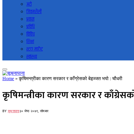
अटो
जिवनशैली
प्रवास
प्रविधि
विविध
शिक्षा
स्टक मार्केट
स्वास्थ्य
Home
»
कृषिमन्त्रीका कारण सरकार र काँग्रेसको बेइज्जत भयो : चौधरी
कृषिमन्त्रीका कारण सरकार र काँग्रेसक
BY
सूचनापाना
३० जेष्ठ २०७९, सोमबार