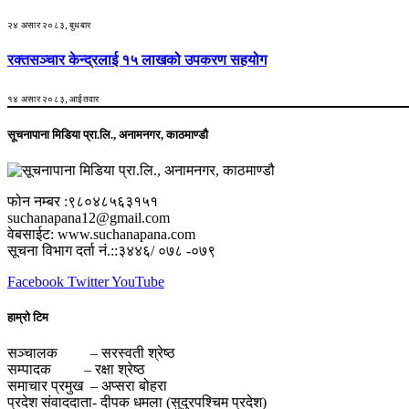
२४ असार २०८३, बुधबार
रक्तसञ्चार केन्द्रलाई १५ लाखको उपकरण सहयोग
१४ असार २०८३, आईतवार
सूचनापाना मिडिया प्रा.लि., अनामनगर, काठमाण्डौ
फोन नम्बर :९८०४८५६३१५१
suchanapana12@gmail.com
वेबसाईट: www.suchanapana.com
सूचना विभाग दर्ता नं.::३४४६/ ०७८ -०७९
Facebook
Twitter
YouTube
हाम्रो टिम
सञ्चालक – सरस्वती श्रेष्ठ
सम्पादक – रक्षा श्रेष्ठ
समाचार प्रमुख – अप्सरा बोहरा
प्रदेश संवाददाता- दीपक धमला (सुदुरपश्चिम प्रदेश)