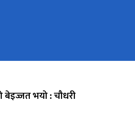
ो बेइज्जत भयो : चौधरी