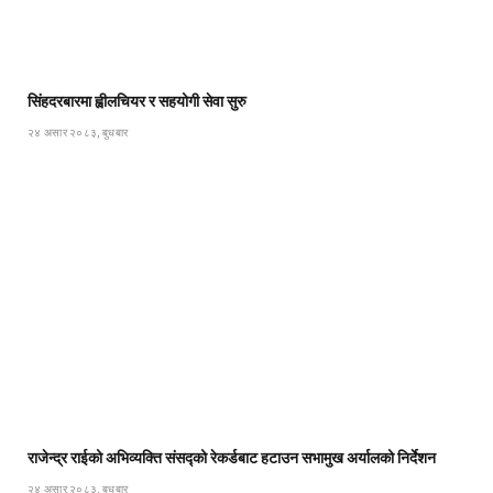
सिंहदरबारमा ह्वीलचियर र सहयोगी सेवा सुरु
२४ असार २०८३, बुधबार
राजेन्द्र राईको अभिव्यक्ति संसद्को रेकर्डबाट हटाउन सभामुख अर्यालको निर्देशन
२४ असार २०८३, बुधबार