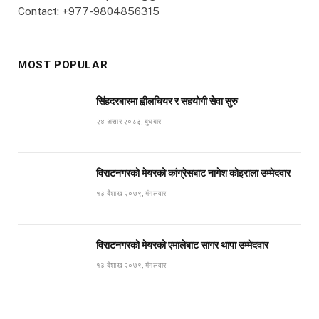
Contact: +977-9804856315
MOST POPULAR
सिंहदरबारमा ह्वीलचियर र सहयोगी सेवा सुरु
२४ असार २०८३, बुधबार
विराटनगरको मेयरको कांग्रेसबाट नागेश कोइराला उम्मेदवार
१३ बैशाख २०७९, मंगलवार
विराटनगरको मेयरको एमालेबाट सागर थापा उम्मेदवार
१३ बैशाख २०७९, मंगलवार