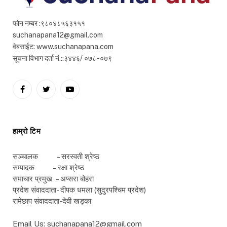
फोन नम्बर :९८०४८५६३१५१
suchanapana12@gmail.com
वेबसाईट: www.suchanapana.com
सूचना विभाग दर्ता नं.::३४४६/ ०७८ -०७९
Facebook
Twitter
YouTube
हाम्रो टिम
सञ्चालक – सरस्वती श्रेष्ठ
सम्पादक – रक्षा श्रेष्ठ
समाचार प्रमुख – अप्सरा बोहरा
प्रदेश संवाददाता- दीपक धमला (सुदुरपश्चिम प्रदेश)
रामेछाप संवाददाता-देवी खड्का
Email Us: suchanapana12@gmail.com