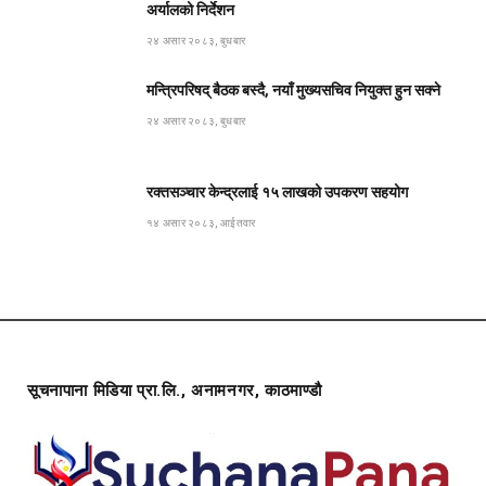
अर्यालको निर्देशन
२४ असार २०८३, बुधबार
मन्त्रिपरिषद् बैठक बस्दै, नयाँ मुख्यसचिव नियुक्त हुन सक्ने
२४ असार २०८३, बुधबार
रक्तसञ्चार केन्द्रलाई १५ लाखको उपकरण सहयोग
१४ असार २०८३, आईतवार
सूचनापाना मिडिया प्रा.लि., अनामनगर, काठमाण्डौ