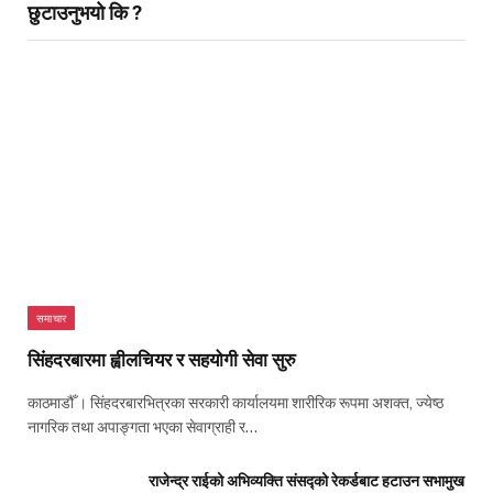
छुटाउनुभयो कि ?
समाचार
सिंहदरबारमा ह्वीलचियर र सहयोगी सेवा सुरु
काठमाडौँ । सिंहदरबारभित्रका सरकारी कार्यालयमा शारीरिक रूपमा अशक्त, ज्येष्ठ
नागरिक तथा अपाङ्गता भएका सेवाग्राही र…
राजेन्द्र राईको अभिव्यक्ति संसद्को रेकर्डबाट हटाउन सभामुख