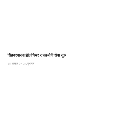
सिंहदरबारमा ह्वीलचियर र सहयोगी सेवा सुरु
२४ असार २०८३, बुधबार