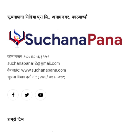
सूचनापाना मिडिया प्रा.लि., अनामनगर, काठमाण्डौ
फोन नम्बर :९८०४८५६३१५१
suchanapana12@gmail.com
वेबसाईट: www.suchanapana.com
सूचना विभाग दर्ता नं.::३४४६/ ०७८ -०७९
Facebook
Twitter
YouTube
हाम्रो टिम