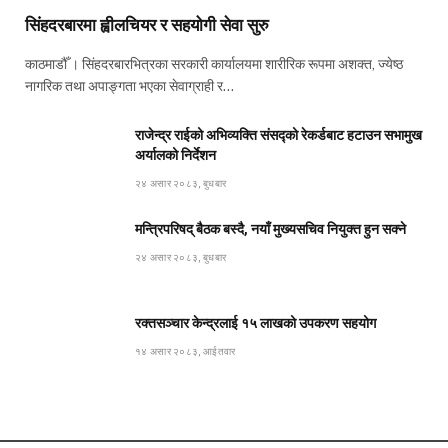
सिंहदरबारमा ह्वीलचियर र सहयोगी सेवा सुरु
काठमाडौँ । सिंहदरबारभित्रका सरकारी कार्यालयमा शारीरिक रूपमा अशक्त, ज्येष्ठ
नागरिक तथा अपाङ्गता भएका सेवाग्राही र…
राजेन्द्र राईको अभिव्यक्ति संसद्को रेकर्डबाट हटाउन सभामुख
अर्यालको निर्देशन
२४ असार २०८३, बुधबार
मन्त्रिपरिषद् बैठक बस्दै, नयाँ मुख्यसचिव नियुक्त हुन सक्ने
२४ असार २०८३, बुधबार
रक्तसञ्चार केन्द्रलाई १५ लाखको उपकरण सहयोग
१४ असार २०८३, आईतवार