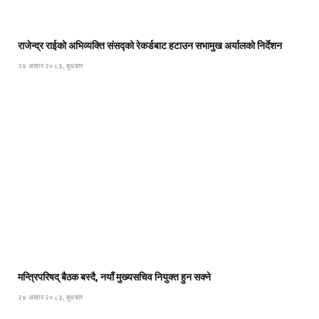
राजेन्द्र राईको अभिव्यक्ति संसद्को रेकर्डबाट हटाउन सभामुख अर्यालको निर्देशन
२४ असार २०८३, बुधबार
मन्त्रिपरिषद् बैठक बस्दै, नयाँ मुख्यसचिव नियुक्त हुन सक्ने
२४ असार २०८३, बुधबार