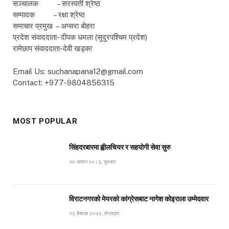
सञ्चालक – सरस्वती श्रेष्ठ
सम्पादक – रक्षा श्रेष्ठ
समाचार प्रमुख – अप्सरा बोहरा
प्रदेश संवाददाता- दीपक धमला (सुदुरपश्चिम प्रदेश)
रामेछाप संवाददाता-देवी खड्का
Email Us: suchanapana12@gmail.com
Contact: +977-9804856315
MOST POPULAR
सिंहदरबारमा ह्वीलचियर र सहयोगी सेवा सुरु
२४ असार २०८३, बुधबार
विराटनगरको मेयरको कांग्रेसबाट नागेश कोइराला उम्मेदवार
१३ बैशाख २०७९, मंगलवार