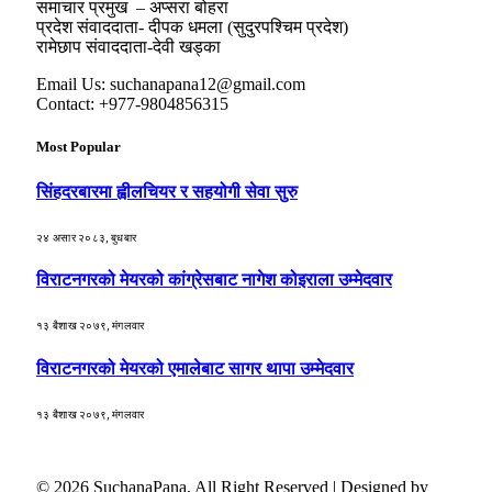
समाचार प्रमुख – अप्सरा बोहरा
प्रदेश संवाददाता- दीपक धमला (सुदुरपश्चिम प्रदेश)
रामेछाप संवाददाता-देवी खड्का
Email Us: suchanapana12@gmail.com
Contact: +977-9804856315
Most Popular
सिंहदरबारमा ह्वीलचियर र सहयोगी सेवा सुरु
२४ असार २०८३, बुधबार
विराटनगरको मेयरको कांग्रेसबाट नागेश कोइराला उम्मेदवार
१३ बैशाख २०७९, मंगलवार
विराटनगरको मेयरको एमालेबाट सागर थापा उम्मेदवार
१३ बैशाख २०७९, मंगलवार
© 2026 SuchanaPana, All Right Reserved | Designed by