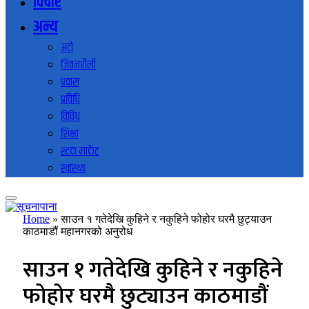
विचार
अन्य
अटो
जिवनशैली
प्रवास
प्रविधि
विविध
शिक्षा
स्टक मार्केट
स्वास्थ्य
Home
»
साउन १ गतेदेखि कुहिने र नकुहिने फोहोर घरमै छुट्याउन
काठमाडौं महानगरको अनुरोध
साउन १ गतेदेखि कुहिने र नकुहिने
फोहोर घरमै छुट्याउन काठमाडौं