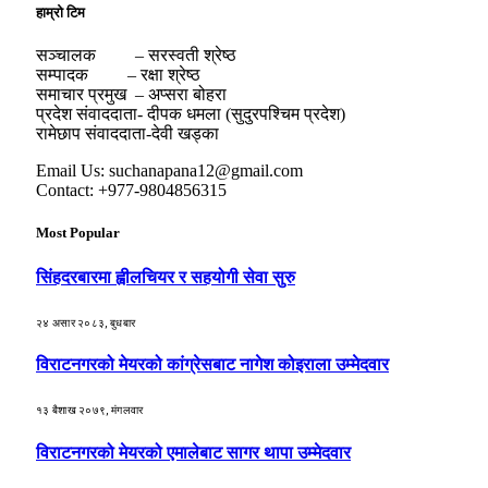
हाम्रो टिम
सञ्चालक – सरस्वती श्रेष्ठ
सम्पादक – रक्षा श्रेष्ठ
समाचार प्रमुख – अप्सरा बोहरा
प्रदेश संवाददाता- दीपक धमला (सुदुरपश्चिम प्रदेश)
रामेछाप संवाददाता-देवी खड्का
Email Us: suchanapana12@gmail.com
Contact: +977-9804856315
Most Popular
सिंहदरबारमा ह्वीलचियर र सहयोगी सेवा सुरु
२४ असार २०८३, बुधबार
विराटनगरको मेयरको कांग्रेसबाट नागेश कोइराला उम्मेदवार
१३ बैशाख २०७९, मंगलवार
विराटनगरको मेयरको एमालेबाट सागर थापा उम्मेदवार