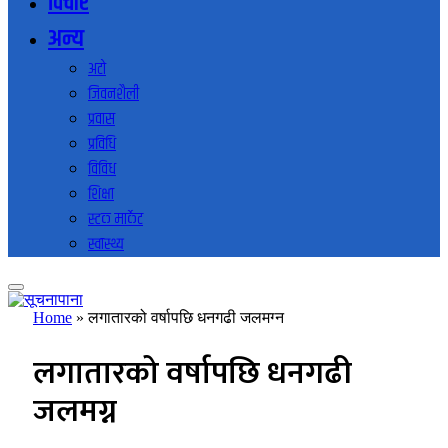
विचार
अन्य
अटो
जिवनशैली
प्रवास
प्रविधि
विविध
शिक्षा
स्टक मार्केट
स्वास्थ्य
Home
»
लगातारको वर्षापछि धनगढी जलमग्न
लगातारको वर्षापछि धनगढी
जलमग्न