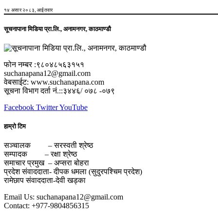
१४ असार २०८३, आईतवार
सूचनापाना मिडिया प्रा.लि., अनामनगर, काठमाण्डौ
फोन नम्बर :९८०४८५६३१५१
suchanapana12@gmail.com
वेबसाईट: www.suchanapana.com
सूचना विभाग दर्ता नं.::३४४६/ ०७८ -०७९
Facebook
Twitter
YouTube
हाम्रो टिम
सञ्चालक – सरस्वती श्रेष्ठ
सम्पादक – रक्षा श्रेष्ठ
समाचार प्रमुख – अप्सरा बोहरा
प्रदेश संवाददाता- दीपक धमला (सुदुरपश्चिम प्रदेश)
रामेछाप संवाददाता-देवी खड्का
Email Us: suchanapana12@gmail.com
Contact: +977-9804856315