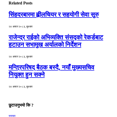
Related
Posts
सिंहदरबारमा ह्वीलचियर र सहयोगी सेवा सुरु
२४ असार २०८३, बुधबार
राजेन्द्र राईको अभिव्यक्ति संसद्को रेकर्डबाट
हटाउन सभामुख अर्यालको निर्देशन
२४ असार २०८३, बुधबार
मन्त्रिपरिषद् बैठक बस्दै, नयाँ मुख्यसचिव
नियुक्त हुन सक्ने
२४ असार २०८३, बुधबार
छुटाउनुभयो कि ?
समाचार