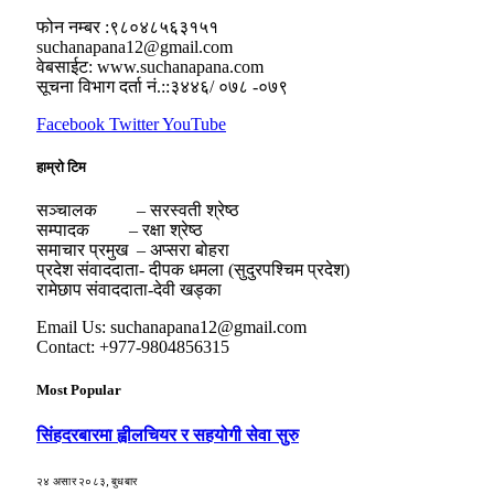
फोन नम्बर :९८०४८५६३१५१
suchanapana12@gmail.com
वेबसाईट: www.suchanapana.com
सूचना विभाग दर्ता नं.::३४४६/ ०७८ -०७९
Facebook
Twitter
YouTube
हाम्रो टिम
सञ्चालक – सरस्वती श्रेष्ठ
सम्पादक – रक्षा श्रेष्ठ
समाचार प्रमुख – अप्सरा बोहरा
प्रदेश संवाददाता- दीपक धमला (सुदुरपश्चिम प्रदेश)
रामेछाप संवाददाता-देवी खड्का
Email Us: suchanapana12@gmail.com
Contact: +977-9804856315
Most Popular
सिंहदरबारमा ह्वीलचियर र सहयोगी सेवा सुरु
२४ असार २०८३, बुधबार