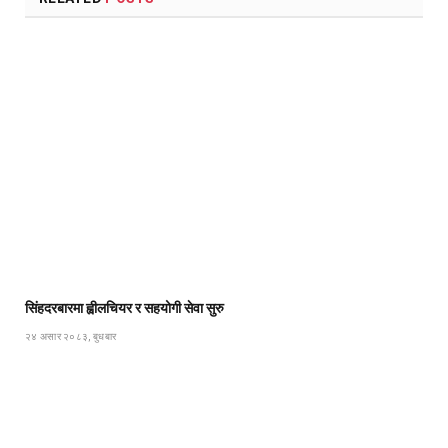
सिंहदरबारमा ह्वीलचियर र सहयोगी सेवा सुरु
२४ असार २०८३, बुधबार