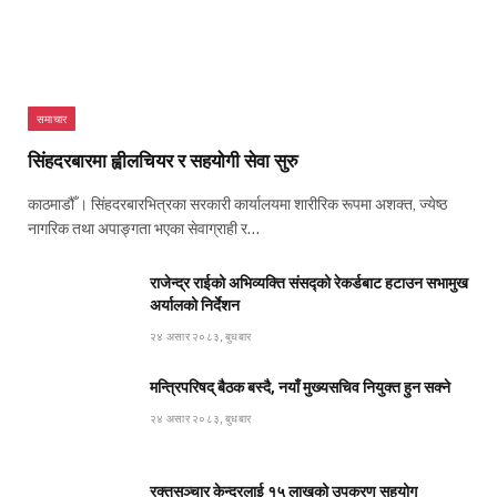
समाचार
सिंहदरबारमा ह्वीलचियर र सहयोगी सेवा सुरु
काठमाडौँ । सिंहदरबारभित्रका सरकारी कार्यालयमा शारीरिक रूपमा अशक्त, ज्येष्ठ
नागरिक तथा अपाङ्गता भएका सेवाग्राही र…
राजेन्द्र राईको अभिव्यक्ति संसद्को रेकर्डबाट हटाउन सभामुख
अर्यालको निर्देशन
२४ असार २०८३, बुधबार
मन्त्रिपरिषद् बैठक बस्दै, नयाँ मुख्यसचिव नियुक्त हुन सक्ने
२४ असार २०८३, बुधबार
रक्तसञ्चार केन्द्रलाई १५ लाखको उपकरण सहयोग