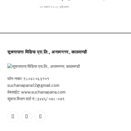
१४ असार २०८३, आईतवार
सूचनापाना मिडिया प्रा.लि., अनामनगर, काठमाण्डौ
फोन नम्बर :९८०४८५६३१५१
suchanapana12@gmail.com
वेबसाईट: www.suchanapana.com
सूचना विभाग दर्ता नं.::३४४६/ ०७८ -०७९
Facebook
Twitter
YouTube