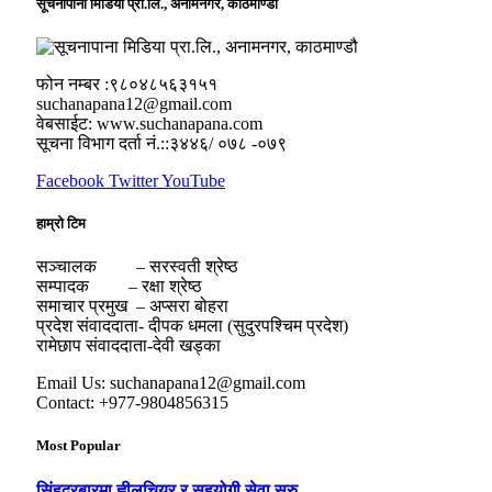
सूचनापाना मिडिया प्रा.लि., अनामनगर, काठमाण्डौ
फोन नम्बर :९८०४८५६३१५१
suchanapana12@gmail.com
वेबसाईट: www.suchanapana.com
सूचना विभाग दर्ता नं.::३४४६/ ०७८ -०७९
Facebook
Twitter
YouTube
हाम्रो टिम
सञ्चालक – सरस्वती श्रेष्ठ
सम्पादक – रक्षा श्रेष्ठ
समाचार प्रमुख – अप्सरा बोहरा
प्रदेश संवाददाता- दीपक धमला (सुदुरपश्चिम प्रदेश)
रामेछाप संवाददाता-देवी खड्का
Email Us: suchanapana12@gmail.com
Contact: +977-9804856315
Most Popular
सिंहदरबारमा ह्वीलचियर र सहयोगी सेवा सुरु