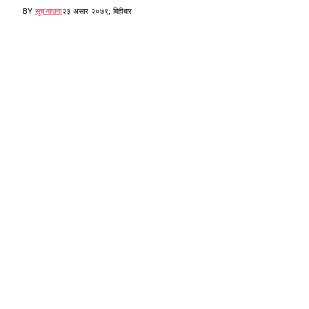
BY
सूचनापाना
२३ असार २०७९, बिहीबार