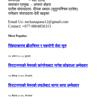
सम्पादक – रक्षा श्रेष्ठ
समाचार प्रमुख – अप्सरा बोहरा
प्रदेश संवाददाता- दीपक धमला (सुदुरपश्चिम प्रदेश)
रामेछाप संवाददाता-देवी खड्का
Email Us: suchanapana12@gmail.com
Contact: +977-9804856315
Most Popular
सिंहदरबारमा ह्वीलचियर र सहयोगी सेवा सुरु
२४ असार २०८३, बुधबार
विराटनगरको मेयरको कांग्रेसबाट नागेश कोइराला उम्मेदवार
१३ बैशाख २०७९, मंगलवार
विराटनगरको मेयरको एमालेबाट सागर थापा उम्मेदवार
१३ बैशाख २०७९, मंगलवार