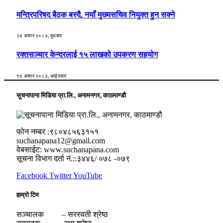
मन्त्रिपरिषद् बैठक बस्दै, नयाँ मुख्यसचिव नियुक्त हुन सक्ने
२४ असार २०८३, बुधबार
रक्तसञ्चार केन्द्रलाई १५ लाखको उपकरण सहयोग
१४ असार २०८३, आईतवार
सूचनापाना मिडिया प्रा.लि., अनामनगर, काठमाण्डौ
फोन नम्बर :९८०४८५६३१५१
suchanapana12@gmail.com
वेबसाईट: www.suchanapana.com
सूचना विभाग दर्ता नं.::३४४६/ ०७८ -०७९
Facebook
Twitter
YouTube
हाम्रो टिम
सञ्चालक – सरस्वती श्रेष्ठ