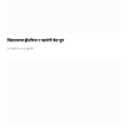
सिंहदरबारमा ह्वीलचियर र सहयोगी सेवा सुरु
२४ असार २०८३, बुधबार