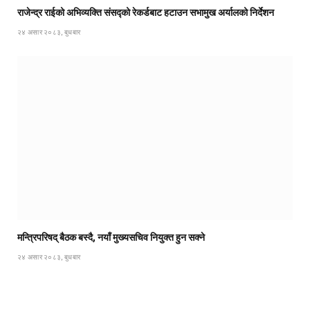
राजेन्द्र राईको अभिव्यक्ति संसद्को रेकर्डबाट हटाउन सभामुख अर्यालको निर्देशन
२४ असार २०८३, बुधबार
मन्त्रिपरिषद् बैठक बस्दै, नयाँ मुख्यसचिव नियुक्त हुन सक्ने
२४ असार २०८३, बुधबार