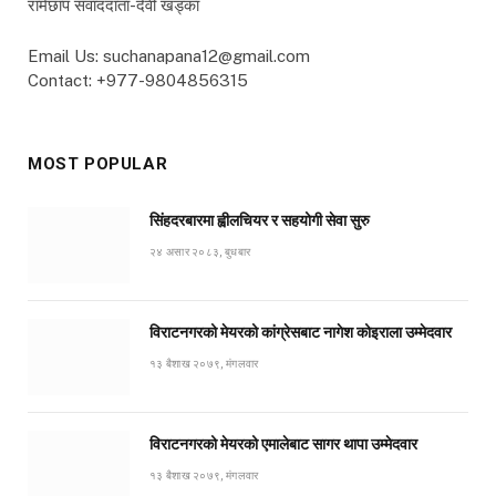
रामेछाप संवाददाता-देवी खड्का
Email Us: suchanapana12@gmail.com
Contact: +977-9804856315
MOST POPULAR
सिंहदरबारमा ह्वीलचियर र सहयोगी सेवा सुरु
२४ असार २०८३, बुधबार
विराटनगरको मेयरको कांग्रेसबाट नागेश कोइराला उम्मेदवार
१३ बैशाख २०७९, मंगलवार
विराटनगरको मेयरको एमालेबाट सागर थापा उम्मेदवार
१३ बैशाख २०७९, मंगलवार