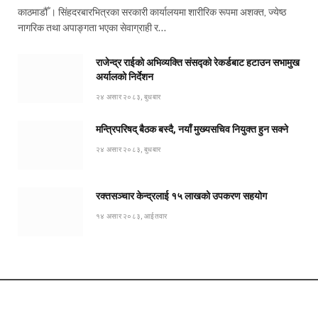
काठमाडौँ । सिंहदरबारभित्रका सरकारी कार्यालयमा शारीरिक रूपमा अशक्त, ज्येष्ठ
नागरिक तथा अपाङ्गता भएका सेवाग्राही र…
राजेन्द्र राईको अभिव्यक्ति संसद्को रेकर्डबाट हटाउन सभामुख
अर्यालको निर्देशन
२४ असार २०८३, बुधबार
मन्त्रिपरिषद् बैठक बस्दै, नयाँ मुख्यसचिव नियुक्त हुन सक्ने
२४ असार २०८३, बुधबार
रक्तसञ्चार केन्द्रलाई १५ लाखको उपकरण सहयोग
१४ असार २०८३, आईतवार