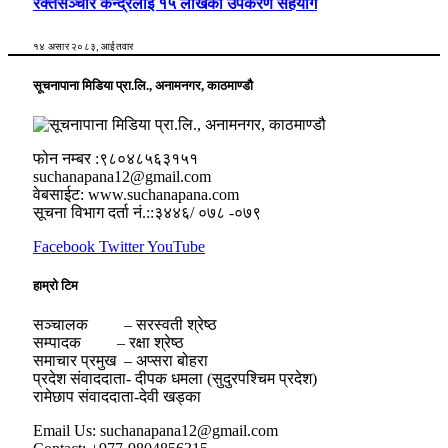
रक्तसञ्चार केन्द्रलाई १५ लाखको उपकरण सहयोग
१४ असार २०८३, आईतवार
सूचनापाना मिडिया प्रा.लि., अनामनगर, काठमाण्डौ
फोन नम्बर :९८०४८५६३१५१
suchanapana12@gmail.com
वेबसाईट: www.suchanapana.com
सूचना विभाग दर्ता नं.::३४४६/ ०७८ -०७९
Facebook
Twitter
YouTube
हाम्रो टिम
सञ्चालक – सरस्वती श्रेष्ठ
सम्पादक – रक्षा श्रेष्ठ
समाचार प्रमुख – अप्सरा बोहरा
प्रदेश संवाददाता- दीपक धमला (सुदुरपश्चिम प्रदेश)
रामेछाप संवाददाता-देवी खड्का
Email Us: suchanapana12@gmail.com