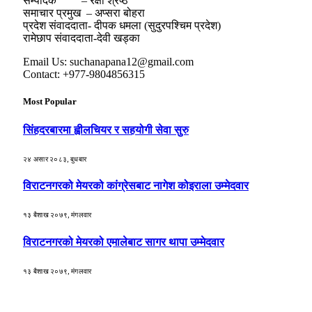
सम्पादक – रक्षा श्रेष्ठ
समाचार प्रमुख – अप्सरा बोहरा
प्रदेश संवाददाता- दीपक धमला (सुदुरपश्चिम प्रदेश)
रामेछाप संवाददाता-देवी खड्का
Email Us: suchanapana12@gmail.com
Contact: +977-9804856315
Most Popular
सिंहदरबारमा ह्वीलचियर र सहयोगी सेवा सुरु
२४ असार २०८३, बुधबार
विराटनगरको मेयरको कांग्रेसबाट नागेश कोइराला उम्मेदवार
१३ बैशाख २०७९, मंगलवार
विराटनगरको मेयरको एमालेबाट सागर थापा उम्मेदवार
१३ बैशाख २०७९, मंगलवार