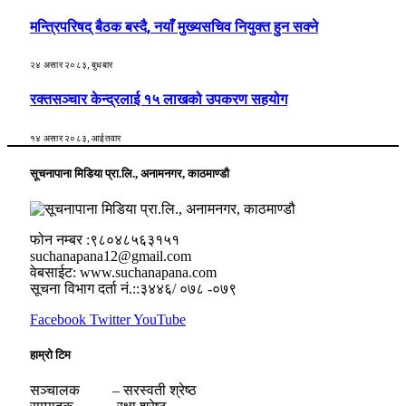
मन्त्रिपरिषद् बैठक बस्दै, नयाँ मुख्यसचिव नियुक्त हुन सक्ने
२४ असार २०८३, बुधबार
रक्तसञ्चार केन्द्रलाई १५ लाखको उपकरण सहयोग
१४ असार २०८३, आईतवार
सूचनापाना मिडिया प्रा.लि., अनामनगर, काठमाण्डौ
फोन नम्बर :९८०४८५६३१५१
suchanapana12@gmail.com
वेबसाईट: www.suchanapana.com
सूचना विभाग दर्ता नं.::३४४६/ ०७८ -०७९
Facebook
Twitter
YouTube
हाम्रो टिम
सञ्चालक – सरस्वती श्रेष्ठ