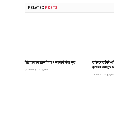
RELATED
POSTS
सिंहदरबारमा ह्वीलचियर र सहयोगी सेवा सुरु
राजेन्द्र राईको अभ
हटाउन सभामुख अर्
२४ असार २०८३, बुधबार
२४ असार २०८३, बुधब