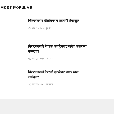
MOST POPULAR
सिंहदरबारमा ह्वीलचियर र सहयोगी सेवा सुरु
२४ असार २०८३, बुधबार
विराटनगरको मेयरको कांग्रेसबाट नागेश कोइराला
उम्मेदवार
१३ बैशाख २०७९, मंगलवार
विराटनगरको मेयरको एमालेबाट सागर थापा
उम्मेदवार
१३ बैशाख २०७९, मंगलवार