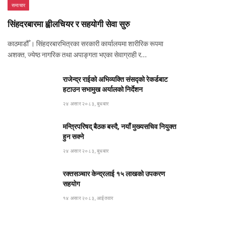
समाचार
सिंहदरबारमा ह्वीलचियर र सहयोगी सेवा सुरु
काठमाडौँ । सिंहदरबारभित्रका सरकारी कार्यालयमा शारीरिक रूपमा
अशक्त, ज्येष्ठ नागरिक तथा अपाङ्गता भएका सेवाग्राही र…
राजेन्द्र राईको अभिव्यक्ति संसद्को रेकर्डबाट
हटाउन सभामुख अर्यालको निर्देशन
२४ असार २०८३, बुधबार
मन्त्रिपरिषद् बैठक बस्दै, नयाँ मुख्यसचिव नियुक्त
हुन सक्ने
२४ असार २०८३, बुधबार
रक्तसञ्चार केन्द्रलाई १५ लाखको उपकरण
सहयोग
१४ असार २०८३, आईतवार