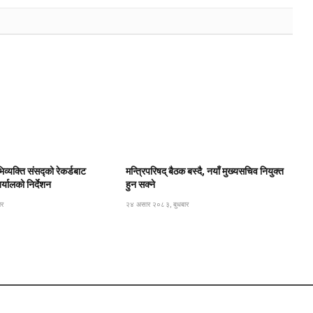
िव्यक्ति संसद्को रेकर्डबाट
मन्त्रिपरिषद् बैठक बस्दै, नयाँ मुख्यसचिव नियुक्त
यालको निर्देशन
हुन सक्ने
ार
२४ असार २०८३, बुधबार