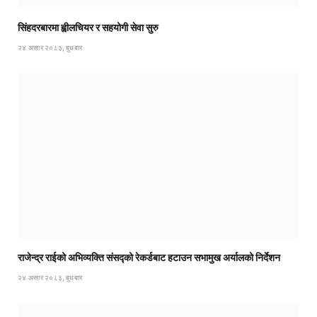
सिंहदरबारमा ह्वीलचियर र सहयोगी सेवा सुरु
२४ असार २०८३, बुधबार
राजेन्द्र राईको अभिव्यक्ति संसद्को रेकर्डबाट हटाउन सभामुख अर्यालको निर्देशन
२४ असार २०८३, बुधबार