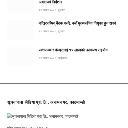
अर्यालको निर्देशन
२४ असार २०८३, बुधबार
मन्त्रिपरिषद् बैठक बस्दै, नयाँ मुख्यसचिव नियुक्त हुन सक्ने
२४ असार २०८३, बुधबार
रक्तसञ्चार केन्द्रलाई १५ लाखको उपकरण सहयोग
१४ असार २०८३, आईतवार
सूचनापाना मिडिया प्रा.लि., अनामनगर, काठमाण्डौ