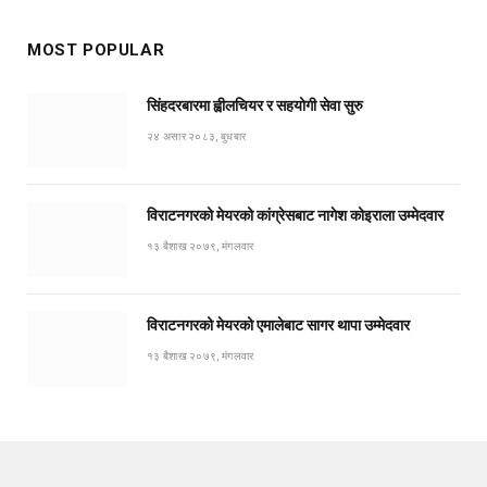
MOST POPULAR
सिंहदरबारमा ह्वीलचियर र सहयोगी सेवा सुरु
२४ असार २०८३, बुधबार
विराटनगरको मेयरको कांग्रेसबाट नागेश कोइराला उम्मेदवार
१३ बैशाख २०७९, मंगलवार
विराटनगरको मेयरको एमालेबाट सागर थापा उम्मेदवार
१३ बैशाख २०७९, मंगलवार