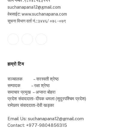
फोन नम्बर :९८०४८५६३१५१
suchanapana12@gmail.com
वेबसाईट: www.suchanapana.com
सूचना विभाग दर्ता नं.::३४४६/ ०७८ -०७९
Facebook
Twitter
YouTube
हाम्रो टिम
सञ्चालक – सरस्वती श्रेष्ठ
सम्पादक – रक्षा श्रेष्ठ
समाचार प्रमुख – अप्सरा बोहरा
प्रदेश संवाददाता- दीपक धमला (सुदुरपश्चिम प्रदेश)
रामेछाप संवाददाता-देवी खड्का
Email Us: suchanapana12@gmail.com
Contact: +977-9804856315