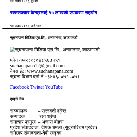
२४ असार २०८३, बुधबार
रक्तसञ्चार केन्द्रलाई १५ लाखको उपकरण सहयोग
१४ असार २०८३, आईतवार
सूचनापाना मिडिया प्रा.लि., अनामनगर, काठमाण्डौ
फोन नम्बर :९८०४८५६३१५१
suchanapana12@gmail.com
वेबसाईट: www.suchanapana.com
सूचना विभाग दर्ता नं.::३४४६/ ०७८ -०७९
Facebook
Twitter
YouTube
हाम्रो टिम
सञ्चालक – सरस्वती श्रेष्ठ
सम्पादक – रक्षा श्रेष्ठ
समाचार प्रमुख – अप्सरा बोहरा
प्रदेश संवाददाता- दीपक धमला (सुदुरपश्चिम प्रदेश)
रामेछाप संवाददाता-देवी खड्का