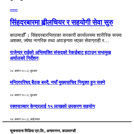
समाचार
सिंहदरबारमा ह्वीलचियर र सहयोगी सेवा सुरु
काठमाडौँ । सिंहदरबारभित्रका सरकारी कार्यालयमा शारीरिक रूपमा
अशक्त, ज्येष्ठ नागरिक तथा अपाङ्गता भएका सेवाग्राही र…
राजेन्द्र राईको अभिव्यक्ति संसद्को रेकर्डबाट हटाउन सभामुख
अर्यालको निर्देशन
२४ असार २०८३, बुधबार
मन्त्रिपरिषद् बैठक बस्दै, नयाँ मुख्यसचिव नियुक्त हुन सक्ने
२४ असार २०८३, बुधबार
रक्तसञ्चार केन्द्रलाई १५ लाखको उपकरण सहयोग
१४ असार २०८३, आईतवार
सूचनापाना मिडिया प्रा.लि., अनामनगर, काठमाण्डौ