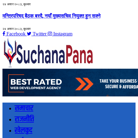
२४ असार २०८३, बुधबार
मन्त्रिपरिषद् बैठक बस्दै, नयाँ मुख्यसचिव नियुक्त हुन सक्ने
२४ असार २०८३, बुधबार
Facebook
Twitter
Instagram
समाचार
राजनीति
खेलकुद