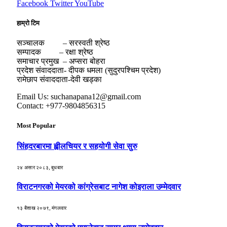
Facebook
Twitter
YouTube
हाम्रो टिम
सञ्चालक – सरस्वती श्रेष्ठ
सम्पादक – रक्षा श्रेष्ठ
समाचार प्रमुख – अप्सरा बोहरा
प्रदेश संवाददाता- दीपक धमला (सुदुरपश्चिम प्रदेश)
रामेछाप संवाददाता-देवी खड्का
Email Us: suchanapana12@gmail.com
Contact: +977-9804856315
Most Popular
सिंहदरबारमा ह्वीलचियर र सहयोगी सेवा सुरु
२४ असार २०८३, बुधबार
विराटनगरको मेयरको कांग्रेसबाट नागेश कोइराला उम्मेदवार
१३ बैशाख २०७९, मंगलवार