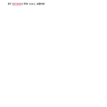
BY
सूचनापाना
१ जेष्ठ २०७९, आईतवार