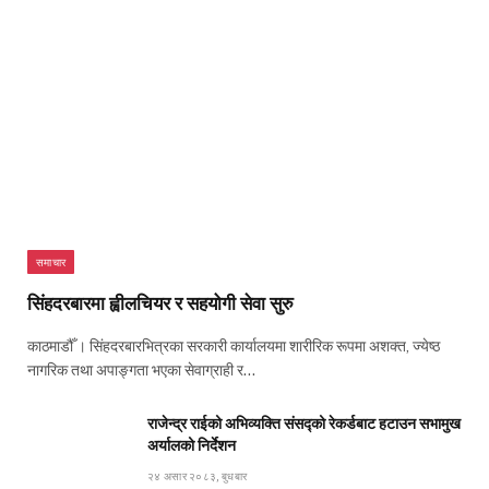
समाचार
सिंहदरबारमा ह्वीलचियर र सहयोगी सेवा सुरु
काठमाडौँ । सिंहदरबारभित्रका सरकारी कार्यालयमा शारीरिक रूपमा अशक्त, ज्येष्ठ
नागरिक तथा अपाङ्गता भएका सेवाग्राही र…
राजेन्द्र राईको अभिव्यक्ति संसद्को रेकर्डबाट हटाउन सभामुख
अर्यालको निर्देशन
२४ असार २०८३, बुधबार