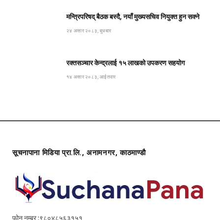
मन्त्रिपरिषद् बैठक बस्दै, नयाँ मुख्यसचिव नियुक्त हुन सक्ने
२४ असार २०८३, बुधबार
रक्तसञ्चार केन्द्रलाई १५ लाखको उपकरण सहयोग
१४ असार २०८३, आईतवार
सूचनापाना मिडिया प्रा.लि., अनामनगर, काठमाण्डौ
फोन नम्बर :९८०४८५६३१५१