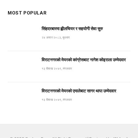
MOST POPULAR
सिंहदरबारमा ह्वीलचियर र सहयोगी सेवा सुरु
२४ असार २०८३, बुधबार
विराटनगरको मेयरको कांग्रेसबाट नागेश कोइराला उम्मेदवार
१३ बैशाख २०७९, मंगलवार
विराटनगरको मेयरको एमालेबाट सागर थापा उम्मेदवार
१३ बैशाख २०७९, मंगलवार