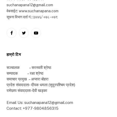
suchanapana12@gmail.com
वेबसाईट: www.suchanapana.com
सूचना विभाग दर्ता नं.::३४४६/ ०७८ -०७९
Facebook
Twitter
YouTube
हाम्रो टिम
सञ्चालक – सरस्वती श्रेष्ठ
सम्पादक – रक्षा श्रेष्ठ
समाचार प्रमुख – अप्सरा बोहरा
प्रदेश संवाददाता- दीपक धमला (सुदुरपश्चिम प्रदेश)
रामेछाप संवाददाता-देवी खड्का
Email Us: suchanapana12@gmail.com
Contact: +977-9804856315