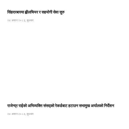
सिंहदरबारमा ह्वीलचियर र सहयोगी सेवा सुरु
२४ असार २०८३, बुधबार
राजेन्द्र राईको अभिव्यक्ति संसद्को रेकर्डबाट हटाउन सभामुख अर्यालको निर्देशन
२४ असार २०८३, बुधबार