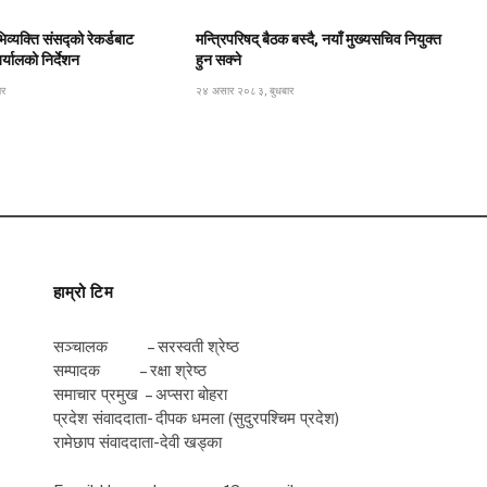
िव्यक्ति संसद्को रेकर्डबाट
मन्त्रिपरिषद् बैठक बस्दै, नयाँ मुख्यसचिव नियुक्त
यालको निर्देशन
हुन सक्ने
ार
२४ असार २०८३, बुधबार
हाम्रो टिम
सञ्चालक – सरस्वती श्रेष्ठ
सम्पादक – रक्षा श्रेष्ठ
समाचार प्रमुख – अप्सरा बोहरा
प्रदेश संवाददाता- दीपक धमला (सुदुरपश्चिम प्रदेश)
रामेछाप संवाददाता-देवी खड्का