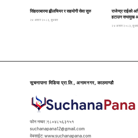
सिंहदरबारमा ह्वीलचियर र सहयोगी सेवा सुरु
राजेन्द्र राईको अभ
हटाउन सभामुख अर्
२४ असार २०८३, बुधबार
२४ असार २०८३, बुधब
सूचनापाना मिडिया प्रा.लि., अनामनगर, काठमाण्डौ
फोन नम्बर :९८०४८५६३१५१
suchanapana12@gmail.com
वेबसाईट: www.suchanapana.com