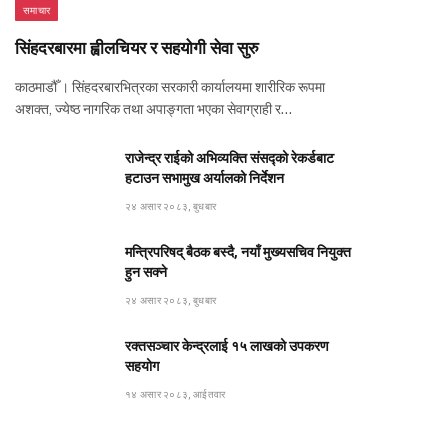
समाचार
सिंहदरबारमा ह्वीलचियर र सहयोगी सेवा सुरु
काठमाडौँ । सिंहदरबारभित्रका सरकारी कार्यालयमा शारीरिक रूपमा
अशक्त, ज्येष्ठ नागरिक तथा अपाङ्गता भएका सेवाग्राही र…
राजेन्द्र राईको अभिव्यक्ति संसद्को रेकर्डबाट
हटाउन सभामुख अर्यालको निर्देशन
२४ असार २०८३, बुधबार
मन्त्रिपरिषद् बैठक बस्दै, नयाँ मुख्यसचिव नियुक्त
हुन सक्ने
२४ असार २०८३, बुधबार
रक्तसञ्चार केन्द्रलाई १५ लाखको उपकरण
सहयोग
१४ असार २०८३, आईतवार