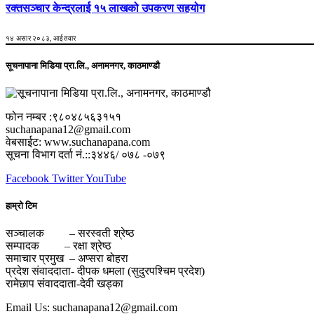
रक्तसञ्चार केन्द्रलाई १५ लाखको उपकरण सहयोग
१४ असार २०८३, आईतवार
सूचनापाना मिडिया प्रा.लि., अनामनगर, काठमाण्डौ
फोन नम्बर :९८०४८५६३१५१
suchanapana12@gmail.com
वेबसाईट: www.suchanapana.com
सूचना विभाग दर्ता नं.::३४४६/ ०७८ -०७९
Facebook
Twitter
YouTube
हाम्रो टिम
सञ्चालक – सरस्वती श्रेष्ठ
सम्पादक – रक्षा श्रेष्ठ
समाचार प्रमुख – अप्सरा बोहरा
प्रदेश संवाददाता- दीपक धमला (सुदुरपश्चिम प्रदेश)
रामेछाप संवाददाता-देवी खड्का
Email Us: suchanapana12@gmail.com