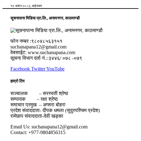
१४ असार २०८३, आईतवार
सूचनापाना मिडिया प्रा.लि., अनामनगर, काठमाण्डौ
फोन नम्बर :९८०४८५६३१५१
suchanapana12@gmail.com
वेबसाईट: www.suchanapana.com
सूचना विभाग दर्ता नं.::३४४६/ ०७८ -०७९
Facebook
Twitter
YouTube
हाम्रो टिम
सञ्चालक – सरस्वती श्रेष्ठ
सम्पादक – रक्षा श्रेष्ठ
समाचार प्रमुख – अप्सरा बोहरा
प्रदेश संवाददाता- दीपक धमला (सुदुरपश्चिम प्रदेश)
रामेछाप संवाददाता-देवी खड्का
Email Us: suchanapana12@gmail.com
Contact: +977-9804856315