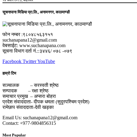
१४ असार २०८३, आईतवार
सूचनापाना मिडिया प्रा.लि., अनामनगर, काठमाण्डौ
फोन नम्बर :९८०४८५६३१५१
suchanapana12@gmail.com
वेबसाईट: www.suchanapana.com
सूचना विभाग दर्ता नं.::३४४६/ ०७८ -०७९
Facebook
Twitter
YouTube
हाम्रो टिम
सञ्चालक – सरस्वती श्रेष्ठ
सम्पादक – रक्षा श्रेष्ठ
समाचार प्रमुख – अप्सरा बोहरा
प्रदेश संवाददाता- दीपक धमला (सुदुरपश्चिम प्रदेश)
रामेछाप संवाददाता-देवी खड्का
Email Us: suchanapana12@gmail.com
Contact: +977-9804856315
Most Popular