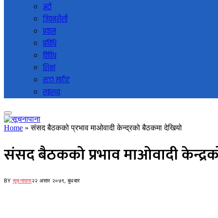
अटो
जिवनशैली
प्रवास
प्रविधि
विविध
शिक्षा
स्टक मार्केट
स्वास्थ्य
Home
»
संसद बैठकको प्रभाव माओवादी केन्द्रको बैठकमा देखियो
संसद बैठकको प्रभाव माओवादी केन्द्र
BY
सूचनापाना
२२ असार २०७९, बुधबार