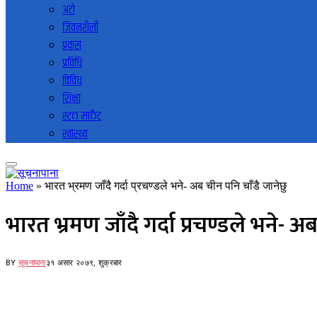
अटो
जिवनशैली
प्रवास
प्रविधि
विविध
शिक्षा
स्टक मार्केट
स्वास्थ्य
Home
»
भारत भ्रमण जाँदै गर्दा प्रचण्डले भने- अब चीन पनि चाँडै जानेछु
भारत भ्रमण जाँदै गर्दा प्रचण्डले भने- अ
BY
सूचनापाना
३१ असार २०७९, शुक्रबार